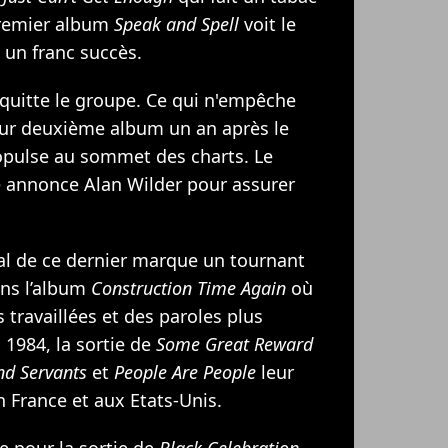
 premier album
Speak and Spell
voit le
 un franc succès.
 quitte le groupe. Ce qui n'empêche
eur deuxième album un an après le
opulse au sommet des charts. Le
e annonce Alan Wilder pour assurer
tal de ce dernier marque un tournant
ans l’album
Construction Time Again
où
s travaillées et des paroles plus
 1984, la sortie de
Some Great Reward
nd Servants
et
People Are People
leur
n France et aux Etats-Unis.
e pour la sortie de
Black Celebration