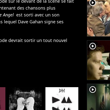
e sur le devant de la scène se fait
player2
ntenant des chansons plus
e Angel
est sorti avec un son
s lequel Dave Gahan signe ses
de devrait sortir un tout nouvel
player2
player2