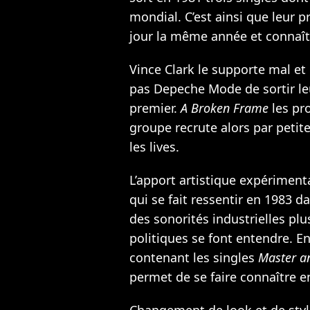
mondial. C’est ainsi que leur
jour la même année et connaît
Vince Clark le supporte mal et
pas Depeche Mode de sortir l
premier.
A Broken Frame
les pr
groupe recrute alors par petit
les lives.
L’apport artistique expérimen
qui se fait ressentir en 1983 d
des sonorités industrielles plu
politiques se font entendre. En
contenant les singles
Master a
permet de se faire connaître e
Changement de look et de styl