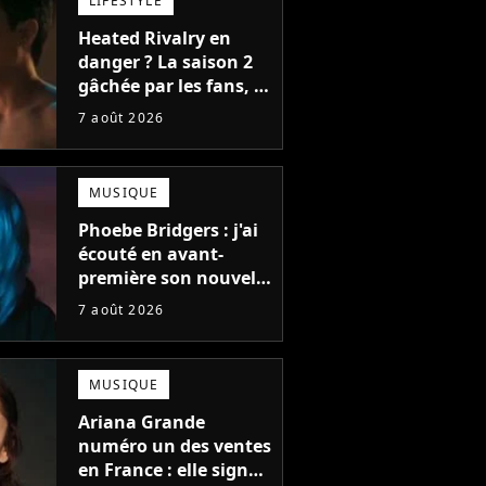
LIFESTYLE
Heated Rivalry en
danger ? La saison 2
gâchée par les fans, le
créateur pousse un
7 août 2026
coup de gueule
MUSIQUE
Phoebe Bridgers : j'ai
écouté en avant-
première son nouvel
album, c'est le bijou
7 août 2026
de la fin d'été
MUSIQUE
Ariana Grande
numéro un des ventes
en France : elle signe