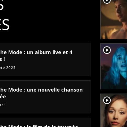
S
ÉS
player2
he Mode : un album live et 4
s !
bre 2025
he Mode : une nouvelle chanson
lée
player2
025