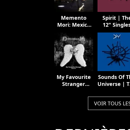
Memento
Spirit | Th
Mori: Mexico
12" Single
City
My Favourite
Sounds Of T
Stranger
Universe | 
(Remixes)
12" Single
VOIR TOUS LE