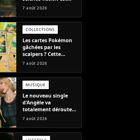
complètement raté,
7 août 2026
mais il aurait pu être
encore pire à cause de
son acteur
COLLECTIONS
Les cartes Pokémon
gâchées par les
scalpers ? Cette
technique géniale
7 août 2026
d'un magasin pour
ruiner les revendeurs
MUSIQUE
Le nouveau single
d'Angèle va
totalement dérouter
le public, et c'est une
7 août 2026
bonne chose