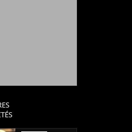
RES
ITÉS