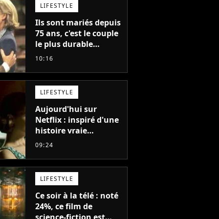
LIFESTYLE
Ils sont mariés depuis
75 ans, c'est le couple
le plus durable
d'Hollywood : "Nous
10:16
avons avancé jour
après jour, et les jours
se sont transformés
LIFESTYLE
en décennies"
Aujourd'hui sur
Netflix : inspiré d'une
histoire vraie
glaçante, c'est l'un
09:24
des meilleurs films du
21ème siècle
LIFESTYLE
Ce soir à la télé : noté
24%, ce film de
science-fiction est