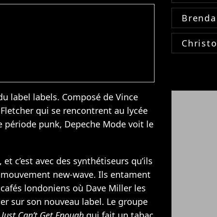
Brenda
Christ
u label labels. Composé de Vince
Fletcher qui se rencontrent au lycée
ne période punk, Depeche Mode voit le
 et c’est avec des synthétiseurs qu’ils
u mouvement new-wave. Ils entament
 cafés londoniens où Dave Miller les
ner sur son nouveau label. Le groupe
t
Just Can’t Get Enough
qui fait un tabac