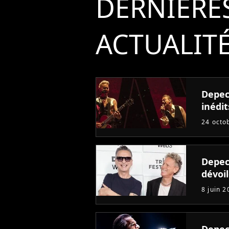
DERNIÈRE
ACTUALIT
Depec
inédit
24 octo
Depec
dévoi
8 juin 2