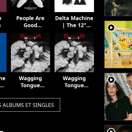
e
People Are
Delta Machine
s
Good
| The 12"
player2
(Remixes)
Singles
he
Wagging
Wagging
player2
The
Tongue
Tongue
s
(Remixes)
(Remixes)
S ALBUMS ET SINGLES
player2