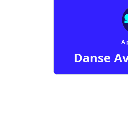
A 
Danse Av