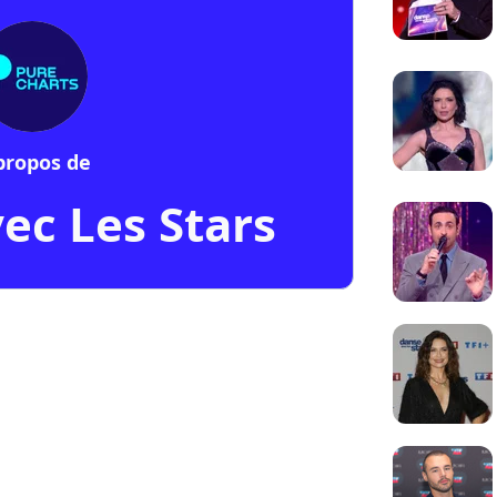
propos de
ec Les Stars