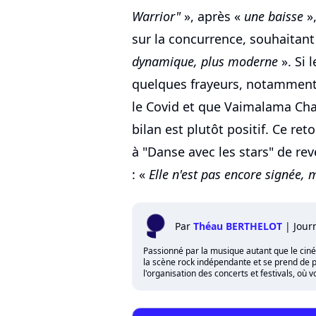
Warrior"
», après «
une baisse
»,
sur la concurrence, souhaitant
dynamique, plus moderne
». Si 
quelques frayeurs, notamment 
le Covid et que Vaimalama Chav
bilan est plutôt positif. Ce re
à "Danse avec les stars" de rev
: «
Elle n'est pas encore signée, m
Par
Théau BERTHELOT
|
Jour
Passionné par la musique autant que le cinéma,
la scène rock indépendante et se prend de p
l'organisation des concerts et festivals, où 