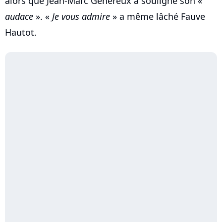
alors que Jean-Marc Généreux a souligné son «
audace
». «
Je vous admire
» a même lâché Fauve
Hautot.