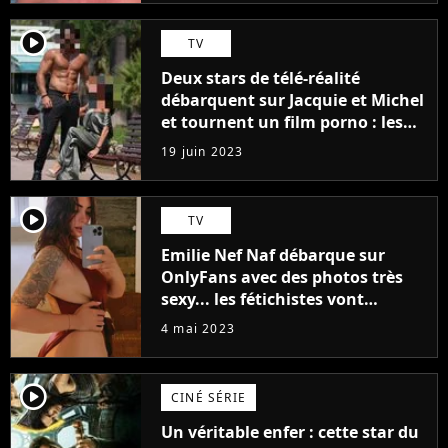
player2
TV
Deux stars de télé-réalité
débarquent sur Jacquie et Michel
et tournent un film porno : les
premières images du tournage
19 juin 2023
(exclu)
player2
TV
Emilie Nef Naf débarque sur
OnlyFans avec des photos très
sexy... les fétichistes vont
prendre leur pied !
4 mai 2023
player2
CINÉ SÉRIE
Un véritable enfer : cette star du