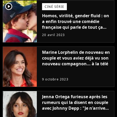
player2
CINÉ SÉRIE
Homos, virilité, gender fluid : on
a enfin trouvé une comédie
française qui parle de tout ça
sans être super ringarde
20 avril 2023
Marine Lorphelin de nouveau en
couple et vous aviez déjà vu son
nouveau compagnon... à la télé
9 octobre 2023
Jenna Ortega furieuse après les
rumeurs qui la disent en couple
avec Johnny Depp : "Je n'arrive
même pas..."