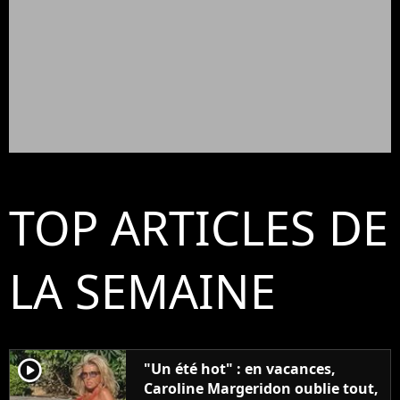
TOP ARTICLES DE
LA SEMAINE
player2
"Un été hot" : en vacances,
Caroline Margeridon oublie tout,