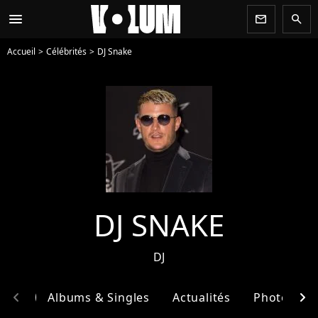
menu
newsletter
search
Accueil
Célébrités
DJ Snake
DJ SNAKE
DJ
chevron_left
chevron_right
phie
Albums & Singles
Actualités
Photos