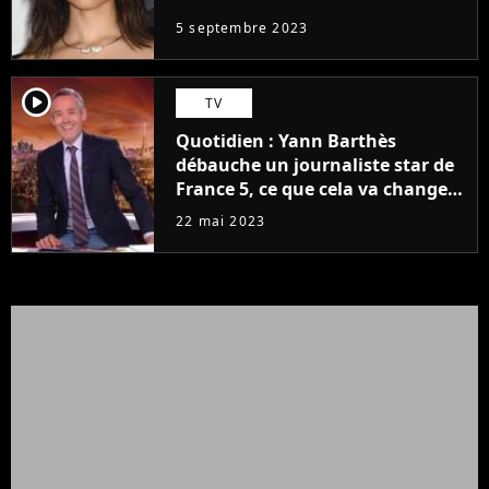
5 septembre 2023
player2
TV
Quotidien : Yann Barthès
débauche un journaliste star de
France 5, ce que cela va changer
à la rentrée
22 mai 2023