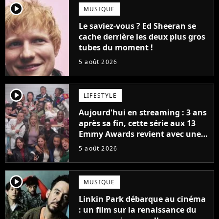
player2
MUSIQUE
Le saviez-vous ? Ed Sheeran se
cache derrière les deux plus gros
tubes du moment !
5 août 2026
player2
LIFESTYLE
Aujourd'hui en streaming : 3 ans
après sa fin, cette série aux 13
Emmy Awards revient avec une
suite... totalement différente
5 août 2026
player2
MUSIQUE
Linkin Park débarque au cinéma
: un film sur la renaissance du