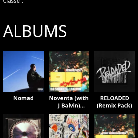
Classe".
ALBUMS
Nomad
Noventa (with
RELOADED
J Balvin)
(Remix Pack)
[Remix Pack]