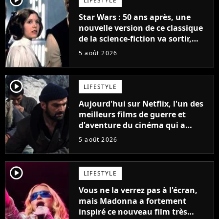
LIFESTYLE
Star Wars : 50 ans après, une
nouvelle version de ce classique
de la science-fiction va sortir,
mais on ne la verra jamais en
5 août 2026
France
player2
LIFESTYLE
Aujourd'hui sur Netflix, l'un des
meilleurs films de guerre et
d'aventure du cinéma qui a
connu un succès retentissant à
5 août 2026
son époque
player2
LIFESTYLE
Vous ne la verrez pas à l'écran,
mais Madonna a fortement
inspiré ce nouveau film très