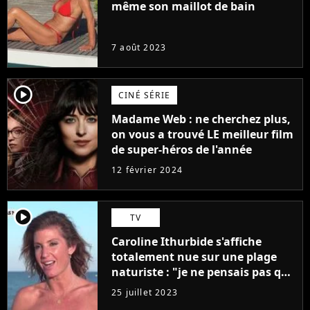
même son maillot de bain
7 août 2023
player2
CINÉ SÉRIE
Madame Web : ne cherchez plus,
on vous a trouvé LE meilleur film
de super-héros de l'année
12 février 2024
player2
TV
Caroline Ithurbide s'affiche
totalement nue sur une plage
naturiste : "je ne pensais pas que
j'arriverais à le faire..."
25 juillet 2023