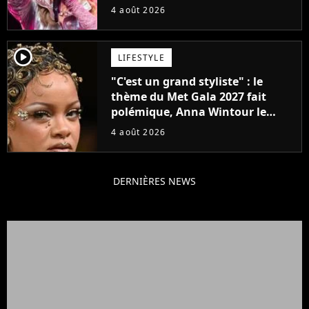
attendu
4 août 2026
player2
LIFESTYLE
"C'est un grand styliste" : le
thème du Met Gala 2027 fait
polémique, Anna Wintour le
défend
4 août 2026
DERNIÈRES NEWS