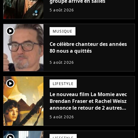
groupe arrive en salles
5 août 2026
player2
MUSIQUE
Ce célèbre chanteur des années
80 nous a quittés
5 août 2026
player2
LIFESTYLE
Le nouveau film La Momie avec
Brendan Fraser et Rachel Weisz
annonce le retour de 2 autres
personnages emblématiques de
5 août 2026
la saga
player2