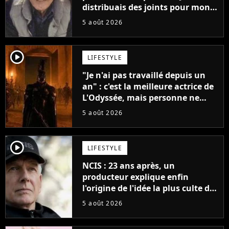
distribuais des joints pour mon
père"
5 août 2026
player2
LIFESTYLE
"Je n'ai pas travaillé depuis un
an" : c'est la meilleure actrice de
L'Odyssée, mais personne ne
veut lui donner de rôle au
5 août 2026
cinéma
player2
LIFESTYLE
NCIS : 23 ans après, un
producteur explique enfin
l'origine de l'idée la plus culte de
la série (et on ne parle pas du
5 août 2026
bateau)