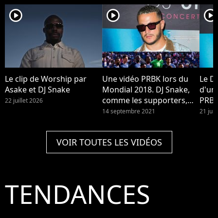
player2
player2
player2
Le clip de Worship par
Une vidéo PRBK lors du
Le DJ
Asake et DJ Snake
Mondial 2018. DJ Snake,
d'un
comme les supporters,
PRBK
22 juillet 2026
refuse de remplacer Phil
son r
14 septembre 2021
21 jui
Collins au PSG : il réagit à
Enjo
la polémique de sa
Spoti
VOIR TOUTES LES VIDÉOS
chanson au Parc des
Princes et dit ne pas
vouloir "nuire" au club
TENDANCES