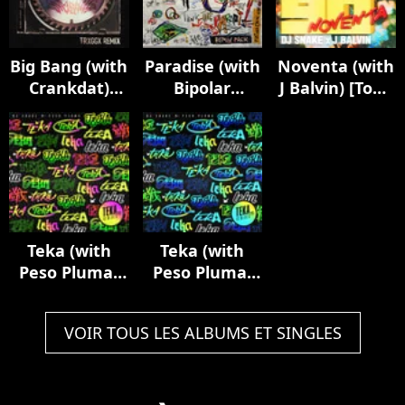
Big Bang (with
Paradise (with
Noventa (with
Crankdat)
Bipolar
J Balvin) [Tony
[TRXGGX
Sunshine)
Romera
Remix]
[Remix Pack]
Remix]
Teka (with
Teka (with
Peso Pluma)
Peso Pluma)
[Remixes Pt. 2]
[Remixes Pt. 1]
VOIR TOUS LES ALBUMS ET SINGLES