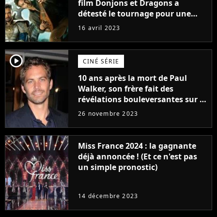
film Donjons et Dragons a
détesté le tournage pour une
raison très spéciale
16 avril 2023
player2
CINÉ SÉRIE
10 ans après la mort de Paul
Walker, son frère fait des
révélations bouleversantes sur la
réaction des acteurs de Fast and
26 novembre 2023
Furious
Miss France 2024 : la gagnante
déjà annoncée ! (Et ce n'est pas
un simple pronostic)
14 décembre 2023