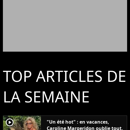
TOP ARTICLES DE
LA SEMAINE
player2
"Un été hot" : en vacances,
Caroline Margeridon oublie tout,