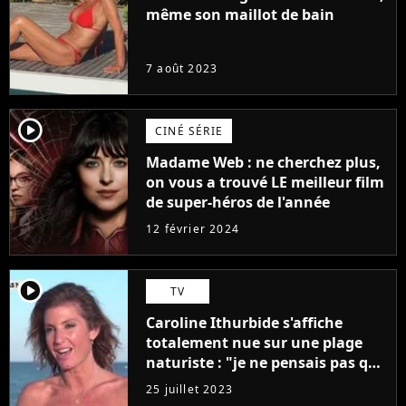
même son maillot de bain
7 août 2023
player2
CINÉ SÉRIE
Madame Web : ne cherchez plus,
on vous a trouvé LE meilleur film
de super-héros de l'année
12 février 2024
player2
TV
Caroline Ithurbide s'affiche
totalement nue sur une plage
naturiste : "je ne pensais pas que
j'arriverais à le faire..."
25 juillet 2023