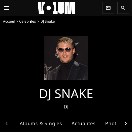
menu
newsletter
search
Accueil
Célébrités
DJ Snake
DJ SNAKE
DJ
chevron_left
chevron_right
phie
Albums & Singles
Actualités
Photos