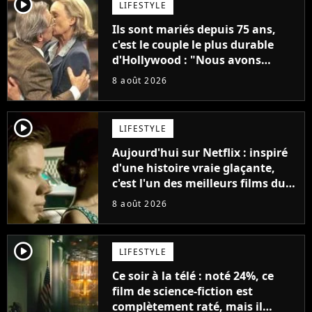
player2
LIFESTYLE
Ils sont mariés depuis 75 ans,
c'est le couple le plus durable
d'Hollywood : "Nous avons
avancé jour après jour, et les
8 août 2026
jours se sont transformés en
décennies"
player2
LIFESTYLE
Aujourd'hui sur Netflix : inspiré
d'une histoire vraie glaçante,
c'est l'un des meilleurs films du
21ème siècle
8 août 2026
player2
LIFESTYLE
Ce soir à la télé : noté 24%, ce
film de science-fiction est
complètement raté, mais il