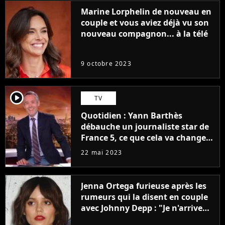
Marine Lorphelin de nouveau en
couple et vous aviez déjà vu son
nouveau compagnon... à la télé
9 octobre 2023
player2
TV
Quotidien : Yann Barthès
débauche un journaliste star de
France 5, ce que cela va changer
à la rentrée
22 mai 2023
Jenna Ortega furieuse après les
rumeurs qui la disent en couple
avec Johnny Depp : "Je n'arrive
même pas..."