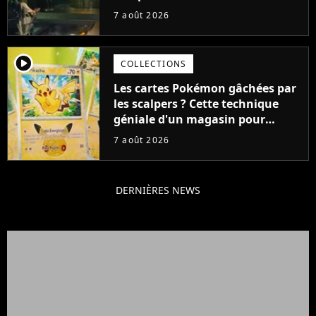
aurait pu être encore pire à
7 août 2026
cause de son acteur
player2
COLLECTIONS
Les cartes Pokémon gâchées par
les scalpers ? Cette technique
géniale d'un magasin pour
ruiner les revendeurs
7 août 2026
DERNIÈRES NEWS