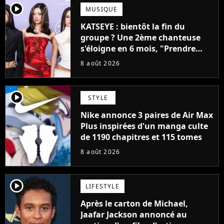
player2
MUSIQUE
KATSEYE : bientôt la fin du
groupe ? Une 2ème chanteuse
s'éloigne en 6 mois, "Prendre
cette décision n’a pas été facile"
8 août 2026
player2
STYLE
Nike annonce 3 paires de Air Max
Plus inspirées d'un manga culte
de 1190 chapitres et 115 tomes
8 août 2026
player2
LIFESTYLE
Après le carton de Michael,
Jaafar Jackson annoncé au