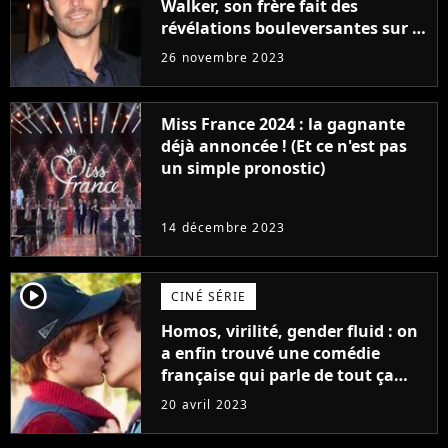
Walker, son frère fait des
révélations bouleversantes sur la
réaction des acteurs de Fast and
26 novembre 2023
Furious
Miss France 2024 : la gagnante
déjà annoncée ! (Et ce n'est pas
un simple pronostic)
14 décembre 2023
player2
CINÉ SÉRIE
Homos, virilité, gender fluid : on
a enfin trouvé une comédie
française qui parle de tout ça
sans être super ringarde
20 avril 2023