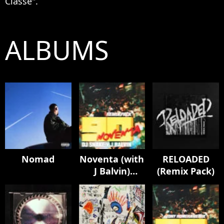
Classe".
ALBUMS
Nomad
Noventa (with
RELOADED
J Balvin)
(Remix Pack)
[Remix Pack]