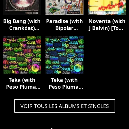
Big Bang (with
Paradise (with
Noventa (with
Crankdat)
Bipolar
J Balvin) [Tony
[TRXGGX
Sunshine)
Romera
Remix]
[Remix Pack]
Remix]
Teka (with
Teka (with
Peso Pluma)
Peso Pluma)
[Remixes Pt. 2]
[Remixes Pt. 1]
VOIR TOUS LES ALBUMS ET SINGLES