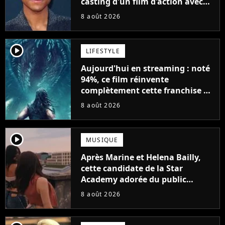
casting d'un film d'action avec
Will Smith
8 août 2026
player2
LIFESTYLE
Aujourd'hui en streaming : noté
94%, ce film réinvente
complètement cette franchise de
science-fiction vieille de 40 ans
8 août 2026
player2
MUSIQUE
Après Marine et Helena Bailly,
cette candidate de la Star
Academy adorée du public
annonce son premier album,
8 août 2026
"C'est tellement puissant"