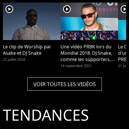
player2
player2
player2
Le clip de Worship par
Une vidéo PRBK lors du
Le DJ
Asake et DJ Snake
Mondial 2018. DJ Snake,
d'un
comme les supporters,
PRBK
22 juillet 2026
refuse de remplacer Phil
son r
14 septembre 2021
21 jui
Collins au PSG : il réagit à
Enjo
la polémique de sa
Spoti
VOIR TOUTES LES VIDÉOS
chanson au Parc des
Princes et dit ne pas
vouloir "nuire" au club
TENDANCES