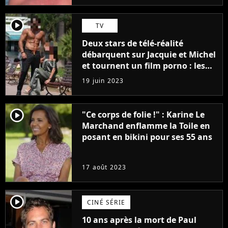
player2
TV
Deux stars de télé-réalité
débarquent sur Jacquie et Michel
et tournent un film porno : les
premières images du tournage
19 juin 2023
(exclu)
player2
"Ce corps de folie !" : Karine Le
Marchand enflamme la Toile en
posant en bikini pour ses 55 ans
17 août 2023
player2
CINÉ SÉRIE
10 ans après la mort de Paul