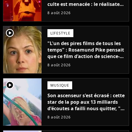
culte est menacée : le réalisateur
claque la porte pour "différends
8 août 2026
créatifs"
player2
LIFESTYLE
"L'un des pires films de tous les
temps" : Rosamund Pike pensait
que ce film d'action de science-
fiction avec Dwayne Johnson
8 août 2026
mettrait fin à sa carrière
player2
MUSIQUE
Son ascenseur s'est écrasé : cette
star de la pop aux 13 milliards
d'écoutes a failli nous quitter, "Je
pensais ne plus jamais chanter"
8 août 2026