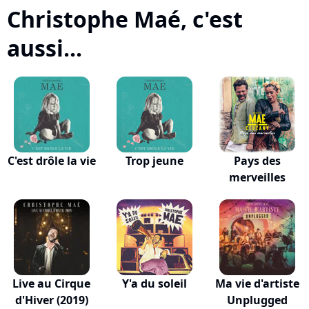
Christophe Maé, c'est
aussi...
C'est drôle la vie
Trop jeune
Pays des
merveilles
Live au Cirque
Y'a du soleil
Ma vie d'artiste
d'Hiver (2019)
Unplugged