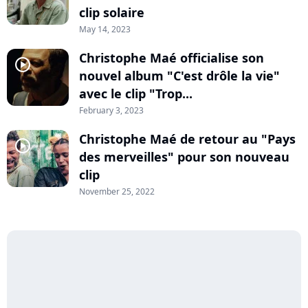
clip solaire
May 14, 2023
Christophe Maé officialise son
player2
nouvel album "C'est drôle la vie"
avec le clip "Trop...
February 3, 2023
Christophe Maé de retour au "Pays
player2
des merveilles" pour son nouveau
clip
November 25, 2022