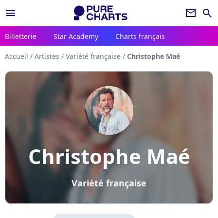
menu
newsletter
search
Billetterie
Star Academy
Charts français
Accueil
/
Artistes
/
Variété française
/
Christophe Maé
Christophe Maé
Variété française