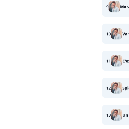
9
Ma v
10
Va 
11
C'e
12
Spl
13
Un