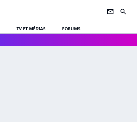
newsletter
search
TV ET MÉDIAS
FORUMS