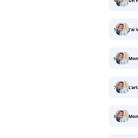
4
Un P
5
J'ai
6
Mon
7
L'ar
8
Mon 