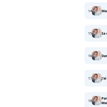
14
Ma
15
Sa
16
Da
17
J'a
Par
18
Ma