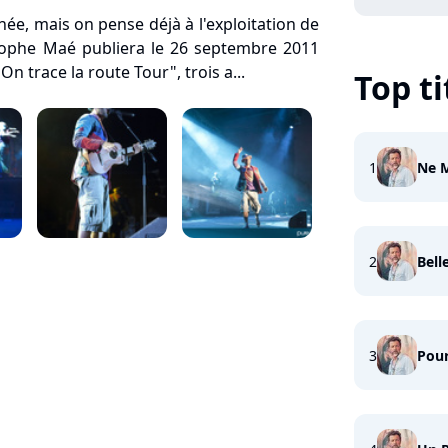
ée, mais on pense déjà à l'exploitation de
stophe Maé publiera le 26 septembre 2011
On trace la route Tour", trois a...
Top ti
1
Ne 
2
Bell
3
Pour