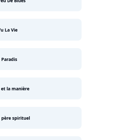
eu De Blues
 Vu La Vie
 Paradis
t et la manière
père spirituel