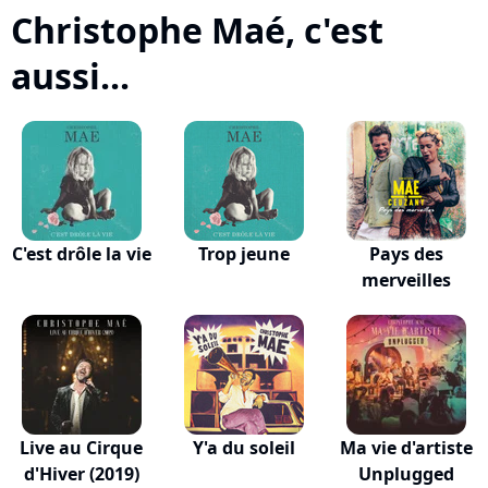
Christophe Maé, c'est
aussi...
C'est drôle la vie
Trop jeune
Pays des
merveilles
Live au Cirque
Y'a du soleil
Ma vie d'artiste
d'Hiver (2019)
Unplugged