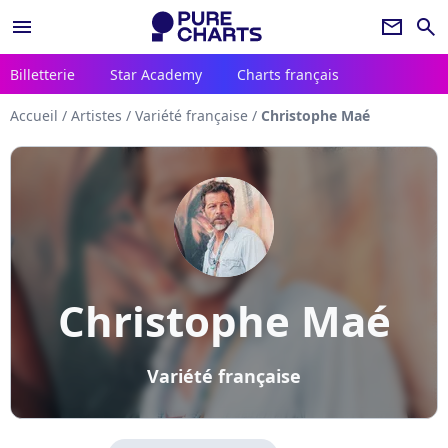
menu
newsletter
search
Billetterie
Star Academy
Charts français
Accueil
/
Artistes
/
Variété française
/
Christophe Maé
Christophe Maé
Variété française