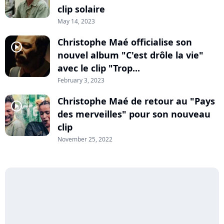
clip solaire
May 14, 2023
Christophe Maé officialise son
player2
nouvel album "C'est drôle la vie"
avec le clip "Trop...
February 3, 2023
Christophe Maé de retour au "Pays
player2
des merveilles" pour son nouveau
clip
November 25, 2022