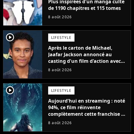
Plus inspirées d'un manga culte
de 1190 chapitres et 115 tomes
8 août 2026
player2
LIFESTYLE
Après le carton de Michael,
Jaafar Jackson annoncé au
casting d'un film d'action avec
Will Smith
8 août 2026
player2
LIFESTYLE
Aujourd'hui en streaming : noté
94%, ce film réinvente
complètement cette franchise de
science-fiction vieille de 40 ans
8 août 2026