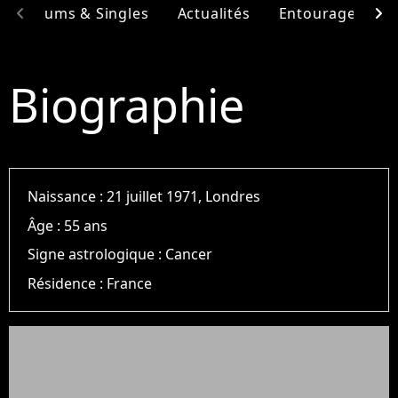
chevron_left
chevron_right
Albums & Singles
Actualités
Entourage
F
Biographie
Naissance :
21 juillet 1971, Londres
Âge :
55 ans
Signe astrologique :
Cancer
Résidence :
France