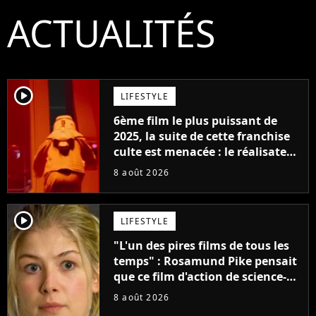
ACTUALITÉS
player2
LIFESTYLE
6ème film le plus puissant de
2025, la suite de cette franchise
culte est menacée : le réalisateur
claque la porte pour "différends
8 août 2026
créatifs"
player2
LIFESTYLE
"L'un des pires films de tous les
temps" : Rosamund Pike pensait
que ce film d'action de science-
fiction avec Dwayne Johnson
8 août 2026
mettrait fin à sa carrière