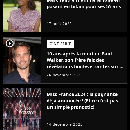
Marchand enflamme la Toile en
posant en bikini pour ses 55 ans
17 août 2023
player2
CINÉ SÉRIE
10 ans après la mort de Paul
Walker, son frère fait des
révélations bouleversantes sur la
réaction des acteurs de Fast and
26 novembre 2023
Furious
Miss France 2024 : la gagnante
déjà annoncée ! (Et ce n'est pas
un simple pronostic)
14 décembre 2023