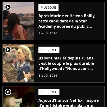
player2
MUSIQUE
Après Marine et Helena Bailly,
cette candidate de la Star
Academy adorée du public
annonce son premier album,
8 août 2026
"C'est tellement puissant"
player2
LIFESTYLE
Ils sont mariés depuis 75 ans,
c'est le couple le plus durable
d'Hollywood : "Nous avons
avancé jour après jour, et les
8 août 2026
jours se sont transformés en
décennies"
player2
LIFESTYLE
Aujourd'hui sur Netflix : inspiré
d'une histoire vraie glaçante,