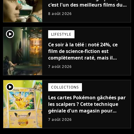
c'est l'un des meilleurs films du
21ème siècle
8 août 2026
player2
LIFESTYLE
Ce soir à la télé : noté 24%, ce
film de science-fiction est
complètement raté, mais il
aurait pu être encore pire à
7 août 2026
cause de son acteur
player2
COLLECTIONS
Les cartes Pokémon gâchées par
les scalpers ? Cette technique
géniale d'un magasin pour
ruiner les revendeurs
7 août 2026