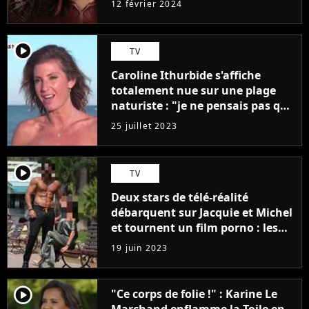
12 février 2024
player2
TV
Caroline Ithurbide s'affiche
totalement nue sur une plage
naturiste : "je ne pensais pas que
j'arriverais à le faire..."
25 juillet 2023
player2
TV
Deux stars de télé-réalité
débarquent sur Jacquie et Michel
et tournent un film porno : les
premières images du tournage
19 juin 2023
(exclu)
player2
"Ce corps de folie !" : Karine Le