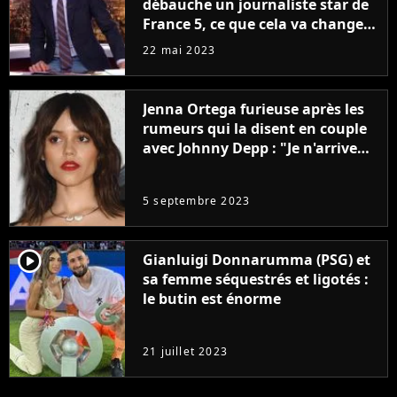
débauche un journaliste star de
France 5, ce que cela va changer
à la rentrée
22 mai 2023
Jenna Ortega furieuse après les
rumeurs qui la disent en couple
avec Johnny Depp : "Je n'arrive
même pas..."
5 septembre 2023
player2
Gianluigi Donnarumma (PSG) et
sa femme séquestrés et ligotés :
le butin est énorme
21 juillet 2023