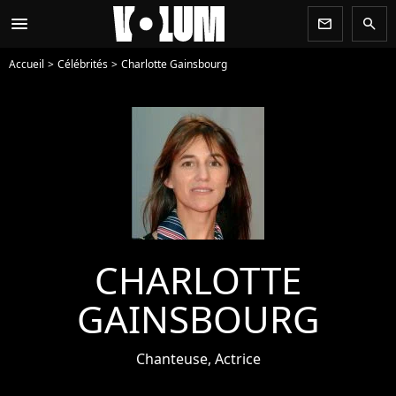
menu
newsletter
search
Accueil
Célébrités
Charlotte Gainsbourg
CHARLOTTE
GAINSBOURG
Chanteuse, Actrice