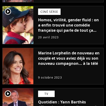
player2
CINÉ SÉRIE
Homos, virilité, gender fluid : on
a enfin trouvé une comédie
française qui parle de tout ça
sans être super ringarde
20 avril 2023
Marine Lorphelin de nouveau en
couple et vous aviez déjà vu son
nouveau compagnon... à la télé
9 octobre 2023
player2
TV
Quotidien : Yann Barthès