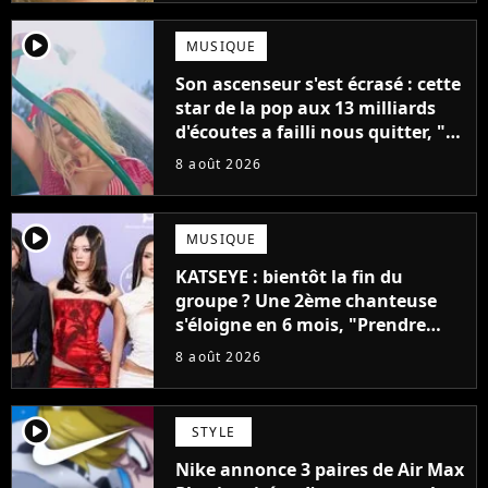
player2
MUSIQUE
Son ascenseur s'est écrasé : cette
star de la pop aux 13 milliards
d'écoutes a failli nous quitter, "Je
pensais ne plus jamais chanter"
8 août 2026
player2
MUSIQUE
KATSEYE : bientôt la fin du
groupe ? Une 2ème chanteuse
s'éloigne en 6 mois, "Prendre
cette décision n’a pas été facile"
8 août 2026
player2
STYLE
Nike annonce 3 paires de Air Max