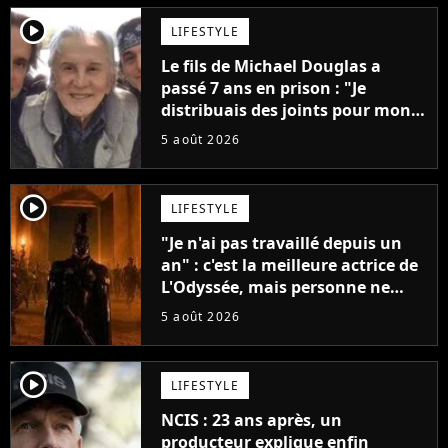
player2
LIFESTYLE
Le fils de Michael Douglas a
passé 7 ans en prison : "Je
distribuais des joints pour mon
père"
5 août 2026
player2
LIFESTYLE
"Je n'ai pas travaillé depuis un
an" : c'est la meilleure actrice de
L'Odyssée, mais personne ne
veut lui donner de rôle au
5 août 2026
cinéma
player2
LIFESTYLE
NCIS : 23 ans après, un
producteur explique enfin