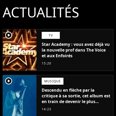
ACTUALITÉS
player2
TV
Star Academy : vous avez déjà vu
la nouvelle prof dans The Voice
et aux Enfoirés
15:20
player2
MUSIQUE
Descendu en flèche par la
critique à sa sortie, cet album est
en train de devenir le plus
populaire de son auteur
14:23