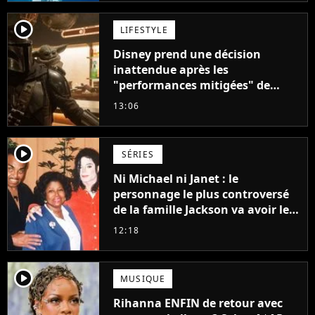
player2
LIFESTYLE
Disney prend une décision
inattendue après les
"performances mitigées" de
Vaiana et The Mandalorian &
13:06
Grogu au box-office
player2
SÉRIES
Ni Michael ni Janet : le
personnage le plus controversé
de la famille Jackson va avoir le
droit à sa propre série
12:18
player2
MUSIQUE
Rihanna ENFIN de retour avec