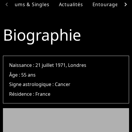
chevron_left
chevron_right
Albums & Singles
Actualités
Entourage
F
Biographie
Naissance :
21 juillet 1971, Londres
Âge :
55 ans
Signe astrologique :
Cancer
Résidence :
France