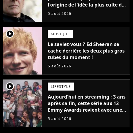
l'origine de l'idée la plus culte de
la série (et on ne parle pas du
5 août 2026
bateau)
player2
MUSIQUE
Le saviez-vous ? Ed Sheeran se
cache derrière les deux plus gros
tubes du moment !
5 août 2026
player2
LIFESTYLE
Aujourd'hui en streaming : 3 ans
après sa fin, cette série aux 13
Emmy Awards revient avec une
suite... totalement différente
5 août 2026