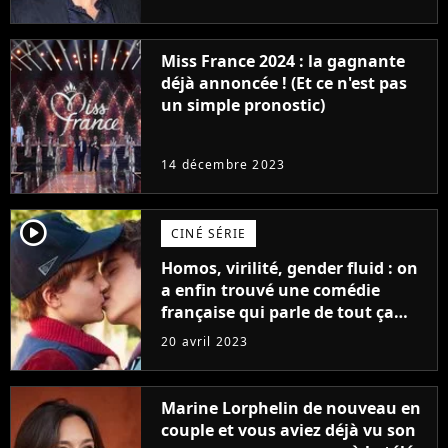
Furious
Miss France 2024 : la gagnante
déjà annoncée ! (Et ce n'est pas
un simple pronostic)
14 décembre 2023
player2
CINÉ SÉRIE
Homos, virilité, gender fluid : on
a enfin trouvé une comédie
française qui parle de tout ça
sans être super ringarde
20 avril 2023
Marine Lorphelin de nouveau en
couple et vous aviez déjà vu son