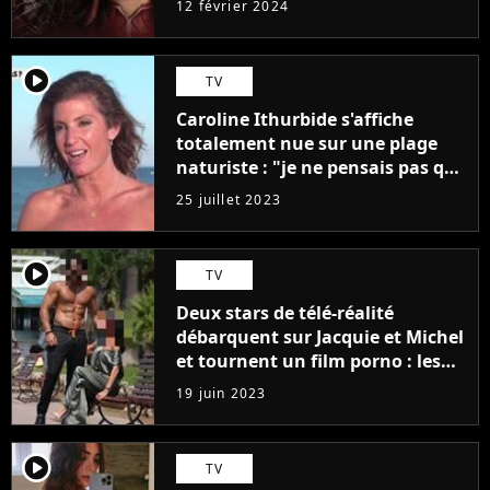
12 février 2024
player2
TV
Caroline Ithurbide s'affiche
totalement nue sur une plage
naturiste : "je ne pensais pas que
j'arriverais à le faire..."
25 juillet 2023
player2
TV
Deux stars de télé-réalité
débarquent sur Jacquie et Michel
et tournent un film porno : les
premières images du tournage
19 juin 2023
(exclu)
player2
TV