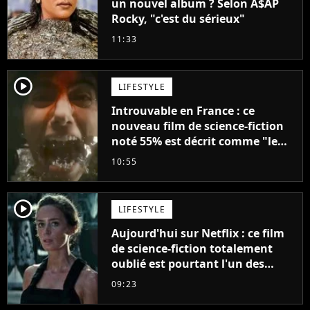
un nouvel album ? Selon A$AP
Rocky, "c'est du sérieux"
11:33
player2
LIFESTYLE
Introuvable en France : ce
nouveau film de science-fiction
noté 55% est décrit comme "le
plus stupide de l'année"
10:55
player2
LIFESTYLE
Aujourd'hui sur Netflix : ce film
de science-fiction totalement
oublié est pourtant l'un des
meilleurs des années 2010
09:23