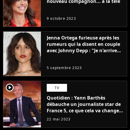
nouveau compagnon... à la télé
9 octobre 2023
Jenna Ortega furieuse après les
rumeurs qui la disent en couple
avec Johnny Depp : "Je n'arrive
même pas..."
5 septembre 2023
player2
TV
Quotidien : Yann Barthès
débauche un journaliste star de
France 5, ce que cela va changer
à la rentrée
22 mai 2023