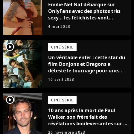
Emilie Nef Naf débarque sur
OnlyFans avec des photos très
sexy... les fétichistes vont
prendre leur pied !
4 mai 2023
player2
CINÉ SÉRIE
Un véritable enfer : cette star du
film Donjons et Dragons a
détesté le tournage pour une
raison très spéciale
16 avril 2023
player2
CINÉ SÉRIE
10 ans après la mort de Paul
Walker, son frère fait des
révélations bouleversantes sur la
réaction des acteurs de Fast and
26 novembre 2023