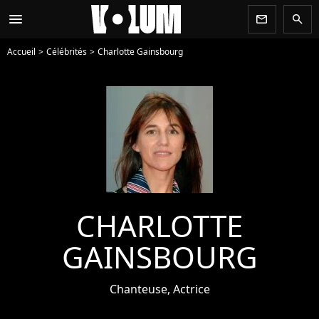
menu
newsletter
search
Accueil
Célébrités
Charlotte Gainsbourg
CHARLOTTE
GAINSBOURG
Chanteuse, Actrice