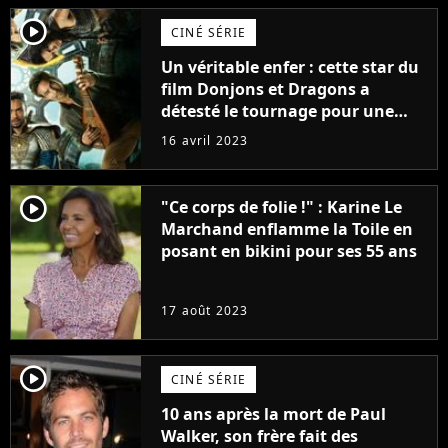
player2
CINÉ SÉRIE
Un véritable enfer : cette star du
film Donjons et Dragons a
détesté le tournage pour une
raison très spéciale
16 avril 2023
player2
"Ce corps de folie !" : Karine Le
Marchand enflamme la Toile en
posant en bikini pour ses 55 ans
17 août 2023
player2
CINÉ SÉRIE
10 ans après la mort de Paul
Walker, son frère fait des