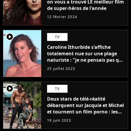
on vous a trouvé LE meilleur film
de super-héros de l'année
12 février 2024
player2
TV
Caroline Ithurbide s'affiche
totalement nue sur une plage
naturiste : "je ne pensais pas que
j'arriverais à le faire..."
25 juillet 2023
player2
TV
Deux stars de télé-réalité
débarquent sur Jacquie et Michel
et tournent un film porno : les
premières images du tournage
19 juin 2023
(exclu)