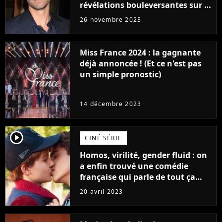
révélations bouleversantes sur la
réaction des acteurs de Fast and
26 novembre 2023
Furious
Miss France 2024 : la gagnante
déjà annoncée ! (Et ce n'est pas
un simple pronostic)
14 décembre 2023
player2
CINÉ SÉRIE
Homos, virilité, gender fluid : on
a enfin trouvé une comédie
française qui parle de tout ça
sans être super ringarde
20 avril 2023