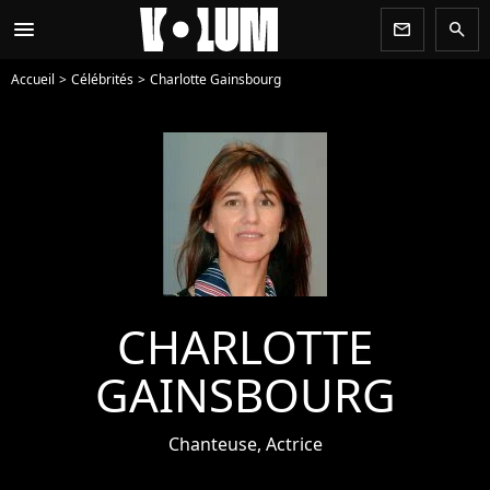
menu
newsletter
search
Accueil
Célébrités
Charlotte Gainsbourg
CHARLOTTE
GAINSBOURG
Chanteuse, Actrice