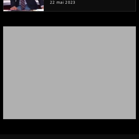
à la rentrée
22 mai 2023