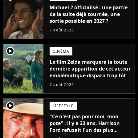
Michael 2 officialisé : une partie
de la suite déjà tournée, une
sortie possible en 2027 ?
7 août 2026
player2
CINÉMA
Le film Zelda marquera la toute
dernière apparition de cet acteur
emblématique disparu trop tôt
7 août 2026
player2
LIFESTYLE
"Ce n'est pas pour moi, mon
pote" : il y a 33 ans, Harrison
Ford refusait l'un des plus
grands succès de tous les temps