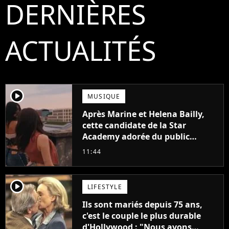
DERNIÈRES
ACTUALITÉS
player2
MUSIQUE
Après Marine et Helena Bailly,
cette candidate de la Star
Academy adorée du public
annonce son premier album,
11:44
"C'est tellement puissant"
player2
LIFESTYLE
Ils sont mariés depuis 75 ans,
c'est le couple le plus durable
d'Hollywood : "Nous avons