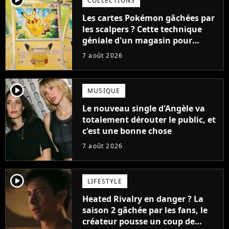
COLLECTIONS
Les cartes Pokémon gâchées par
les scalpers ? Cette technique
géniale d'un magasin pour
ruiner les revendeurs
7 août 2026
player2
MUSIQUE
Le nouveau single d'Angèle va
totalement dérouter le public, et
c'est une bonne chose
7 août 2026
player2
LIFESTYLE
Heated Rivalry en danger ? La
saison 2 gâchée par les fans, le
créateur pousse un coup de