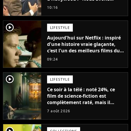
avancé jour après jour, et les
10:16
jours se sont transformés en
décennies"
player2
LIFESTYLE
Aujourd'hui sur Netflix : inspiré
d'une histoire vraie glaçante,
c'est l'un des meilleurs films du
21ème siècle
09:24
player2
LIFESTYLE
Ce soir à la télé : noté 24%, ce
film de science-fiction est
complètement raté, mais il
aurait pu être encore pire à
7 août 2026
cause de son acteur
player2