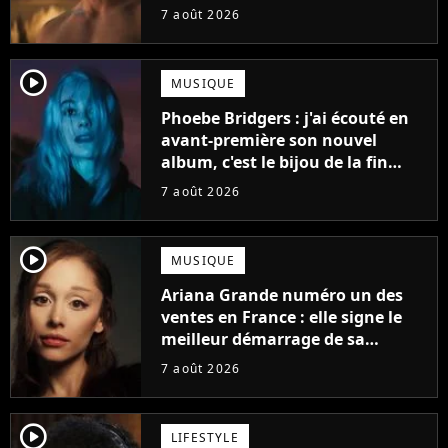
gueule
7 août 2026
player2
MUSIQUE
Phoebe Bridgers : j'ai écouté en
avant-première son nouvel
album, c'est le bijou de la fin
d'été
7 août 2026
player2
MUSIQUE
Ariana Grande numéro un des
ventes en France : elle signe le
meilleur démarrage de sa
carrière avec son album Petal
7 août 2026
player2
LIFESTYLE