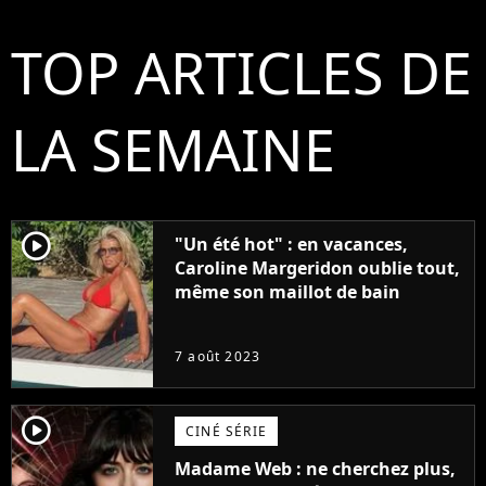
TOP ARTICLES DE
LA SEMAINE
player2
"Un été hot" : en vacances,
Caroline Margeridon oublie tout,
même son maillot de bain
7 août 2023
player2
CINÉ SÉRIE
Madame Web : ne cherchez plus,