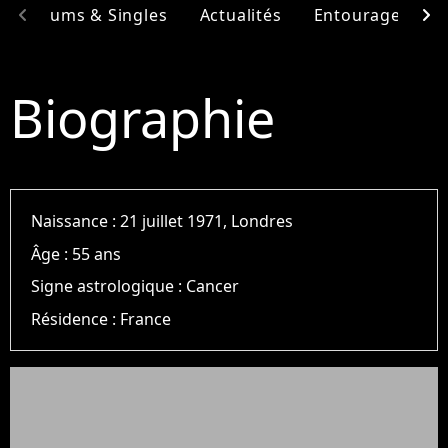
chevron_left
chevron_right
Albums & Singles
Actualités
Entourage
F
Biographie
Naissance :
21 juillet 1971, Londres
Âge :
55 ans
Signe astrologique :
Cancer
Résidence :
France