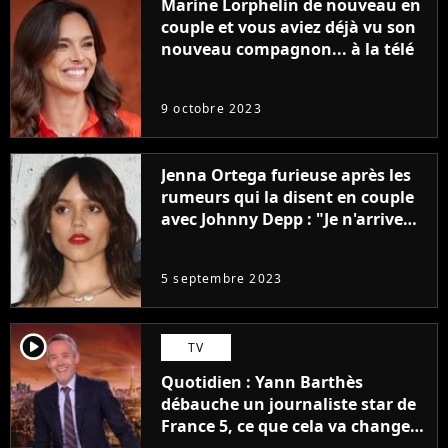
Marine Lorphelin de nouveau en
couple et vous aviez déjà vu son
nouveau compagnon... à la télé
9 octobre 2023
Jenna Ortega furieuse après les
rumeurs qui la disent en couple
avec Johnny Depp : "Je n'arrive
même pas..."
5 septembre 2023
player2
TV
Quotidien : Yann Barthès
débauche un journaliste star de
France 5, ce que cela va changer