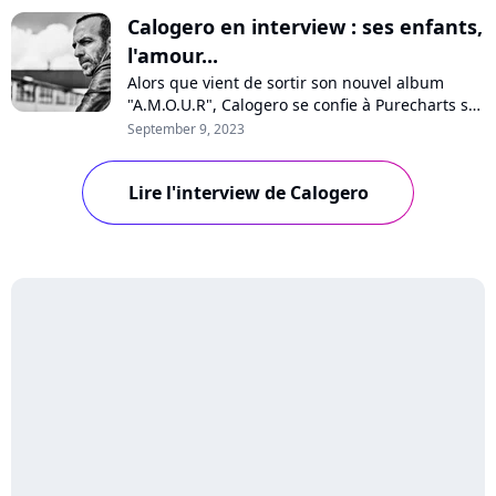
Calogero en interview : ses enfants,
l'amour...
Alors que vient de sortir son nouvel album
"A.M.O.U.R", Calogero se confie à Purecharts sur
la pression, sa vision de l'amour, son optimisme
September 9, 2023
pour l'avenir, les médias, les maisons de
disques ou encore ses enfants qui chantent sur
Lire l'interview de Calogero
quelques titres. Interview avec un artiste
passionné et passionnant.