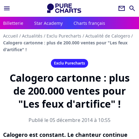
menu
newsletter
search
Billetterie
Star Academy
Charts français
Accueil
/
Actualités
/
Exclu Purecharts
/
Actualité de Calogero
/
Calogero cartonne : plus de 200.000 ventes pour "Les feux
d'artifice" !
Exclu Purecharts
Calogero cartonne : plus
de 200.000 ventes pour
"Les feux d'artifice" !
Publié le 05 décembre 2014 à 10:55
Calogero est constant. Le chanteur continue