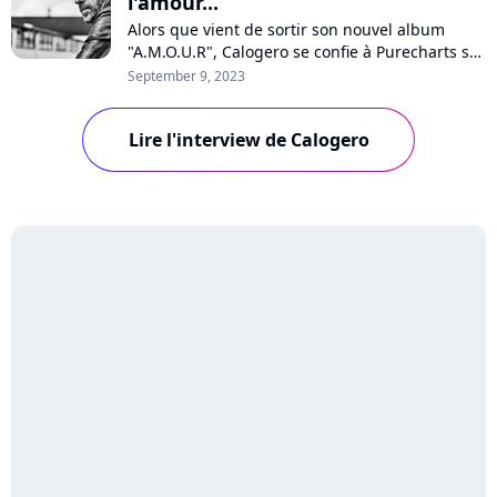
l'amour...
Alors que vient de sortir son nouvel album
"A.M.O.U.R", Calogero se confie à Purecharts sur
la pression, sa vision de l'amour, son optimisme
September 9, 2023
pour l'avenir, les médias, les maisons de
disques ou encore ses enfants qui chantent sur
Lire l'interview de Calogero
quelques titres. Interview avec un artiste
passionné et passionnant.