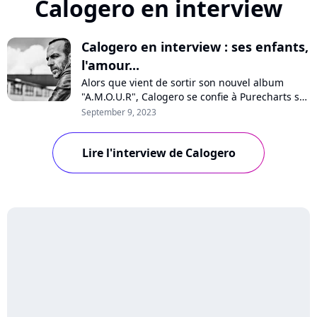
Calogero en interview
Calogero en interview : ses enfants,
l'amour...
Alors que vient de sortir son nouvel album
"A.M.O.U.R", Calogero se confie à Purecharts sur
la pression, sa vision de l'amour, son optimisme
September 9, 2023
pour l'avenir, les médias, les maisons de
disques ou encore ses enfants qui chantent sur
Lire l'interview de Calogero
quelques titres. Interview avec un artiste
passionné et passionnant.