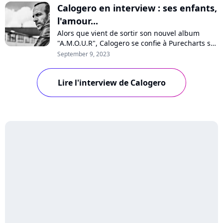
Calogero en interview : ses enfants,
l'amour...
Alors que vient de sortir son nouvel album
"A.M.O.U.R", Calogero se confie à Purecharts sur
la pression, sa vision de l'amour, son optimisme
September 9, 2023
pour l'avenir, les médias, les maisons de
disques ou encore ses enfants qui chantent sur
Lire l'interview de Calogero
quelques titres. Interview avec un artiste
passionné et passionnant.