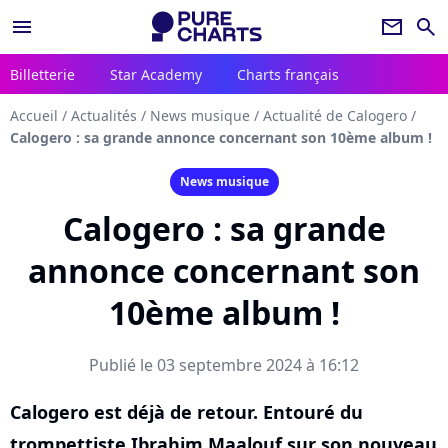
menu
newsletter
search
Billetterie
Star Academy
Charts français
Accueil
/
Actualités
/
News musique
/
Actualité de Calogero
/
Calogero : sa grande annonce concernant son 10ème album !
News musique
Calogero : sa grande
annonce concernant son
10ème album !
Publié le 03 septembre 2024 à 16:12
Calogero est déjà de retour. Entouré du
trompettiste Ibrahim Maalouf sur son nouveau