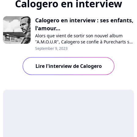
Calogero en interview
Calogero en interview : ses enfants,
l'amour...
Alors que vient de sortir son nouvel album
"A.M.O.U.R", Calogero se confie à Purecharts sur
la pression, sa vision de l'amour, son optimisme
September 9, 2023
pour l'avenir, les médias, les maisons de
disques ou encore ses enfants qui chantent sur
Lire l'interview de Calogero
quelques titres. Interview avec un artiste
passionné et passionnant.