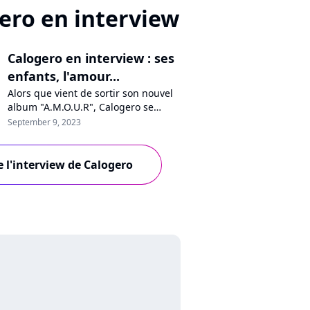
ero en interview
Calogero en interview : ses
enfants, l'amour...
Alors que vient de sortir son nouvel
album "A.M.O.U.R", Calogero se
confie à Purecharts sur la pression,
September 9, 2023
sa vision de l'amour, son optimisme
pour l'avenir, les médias, les maisons
de disques ou encore ses enfants
e l'interview de Calogero
qui chantent sur quelques titres.
Interview avec un artiste passionné
et passionnant.