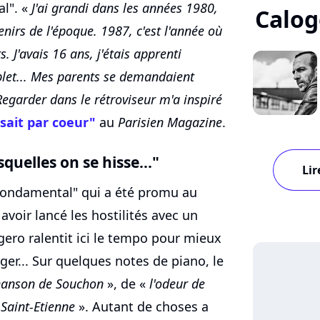
l". «
J'ai grandi dans les années 1980,
Calog
nirs de l'époque. 1987, c'est l'année où
. J'avais 16 ans, j'étais apprenti
plet... Mes parents se demandaient
 Regarder dans le rétroviseur m'a inspiré
sait par coeur"
au
Parisien Magazine
.
squelles on se hisse..."
Lir
 "Fondamental" qui a été promu au
voir lancé les hostilités avec un
ero ralentit ici le tempo pour mieux
ger... Sur quelques notes de piano, le
hanson de Souchon
», de «
l'odeur de
 Saint-Etienne
». Autant de choses a