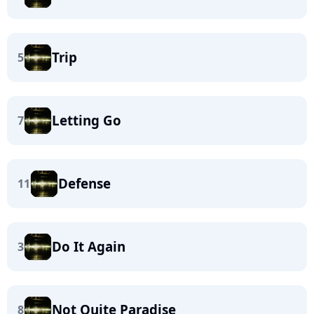
Trip
5
Letting Go
7
Defense
11
Do It Again
3
Not Quite Paradise
8