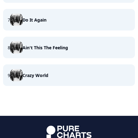
7
Do It Again
8
Ain't This The Feeling
9
Crazy World