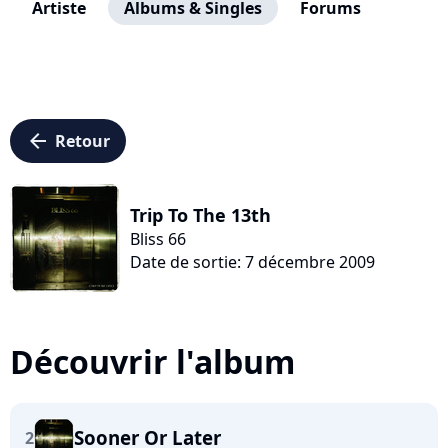
Artiste
Albums & Singles
Forums
arrow_left
Retour
Trip To The 13th
Bliss 66
Date de sortie: 7 décembre 2009
Découvrir l'album
Sooner Or Later
2