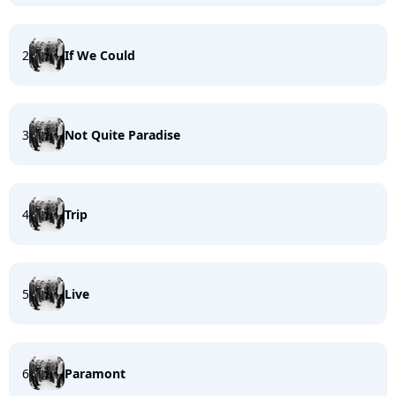
2
If We Could
3
Not Quite Paradise
4
Trip
5
Live
6
Paramont