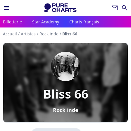
menu
newsletter
search
Billetterie
Star Academy
Charts français
Accueil
/
Artistes
/
Rock inde
/
Bliss 66
Bliss 66
Rock inde