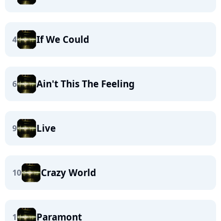
If We Could
4
Ain't This The Feeling
6
Live
9
Crazy World
10
Paramont
1