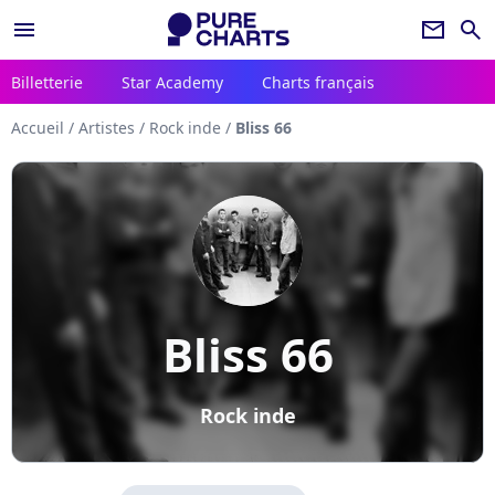
menu
newsletter
search
Billetterie
Star Academy
Charts français
Accueil
/
Artistes
/
Rock inde
/
Bliss 66
Bliss 66
Rock inde