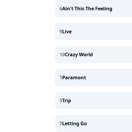
6
Ain't This The Feeling
9
Live
10
Crazy World
1
Paramont
5
Trip
7
Letting Go