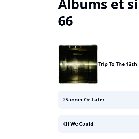
Albums et si
66
Trip To The 13th
2
Sooner Or Later
4
If We Could