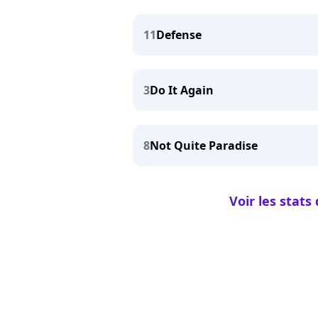
11
Defense
3
Do It Again
8
Not Quite Paradise
Voir les stats