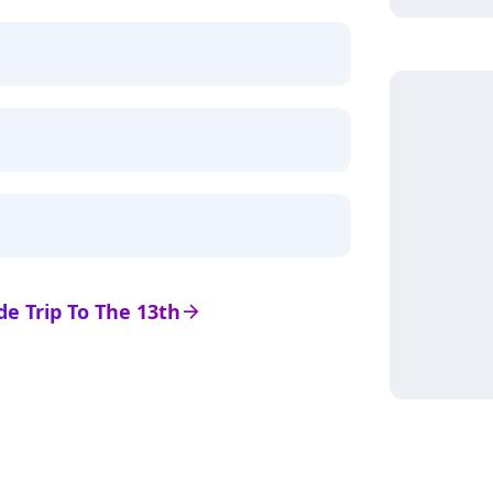
 de Trip To The 13th
arrow_right