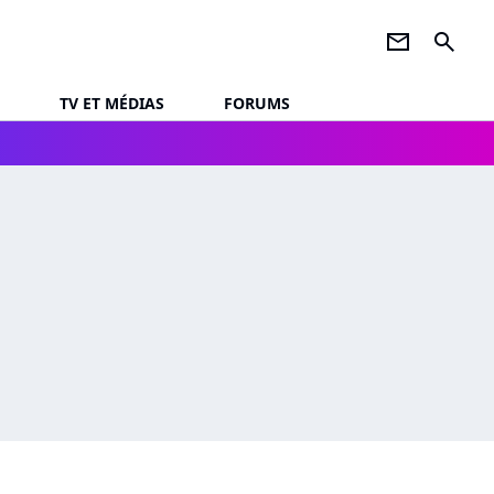
newsletter
search
TV ET MÉDIAS
FORUMS