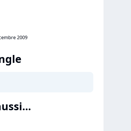
écembre 2009
ingle
ussi...