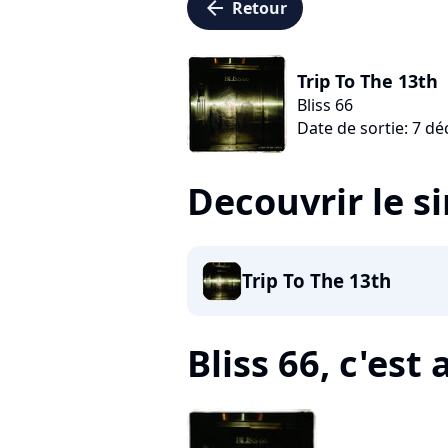
arrow_left
Retour
Trip To The 13th
Bliss 66
Date de sortie: 7 d
Decouvrir le s
Trip To The 13th
Bliss 66, c'est a