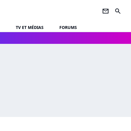
newsletter
search
TV ET MÉDIAS
FORUMS