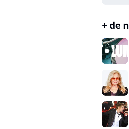
+ de n