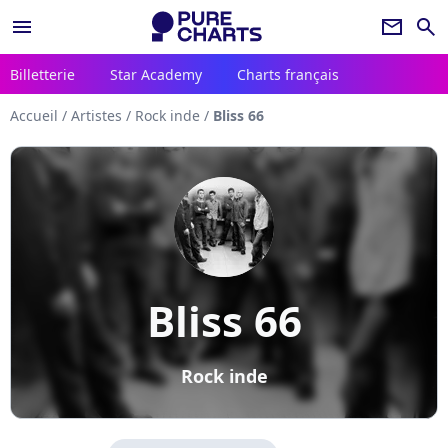
menu
newsletter
search
Billetterie
Star Academy
Charts français
Accueil
/
Artistes
/
Rock inde
/
Bliss 66
Bliss 66
Rock inde