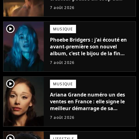
gueule
7 août 2026
player2
MUSIQUE
Phoebe Bridgers : j'ai écouté en
avant-première son nouvel
album, c'est le bijou de la fin
d'été
7 août 2026
player2
MUSIQUE
Ariana Grande numéro un des
ventes en France : elle signe le
meilleur démarrage de sa
carrière avec son album Petal
7 août 2026
player2
LIFESTYLE