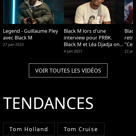
Legend - Guillaume Pley
Black M lors d'une
Blac
avec Black M
interview pour PRBK.
retro
Black M et Léa Djadja ont
"Ces
27 juin 2023
eu peur que leur enfant
urba
4 juin 2021
22 jan
Isaac meure quand il était
bébé, l'artiste se confie
VOIR TOUTES LES VIDÉOS
dans Closer
TENDANCES
Tom Holland
Tom Cruise