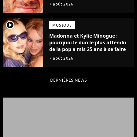
grands succès de tous les temps
7 août 2026
player2
MUSIQUE
Madonna et Kylie Minogue :
pourquoi le duo le plus attendu
de la pop a mis 25 ans à se faire
7 août 2026
DERNIÈRES NEWS