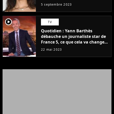
5 septembre 2023
player2
TV
Quotidien : Yann Barthès
débauche un journaliste star de
France 5, ce que cela va changer
à la rentrée
22 mai 2023