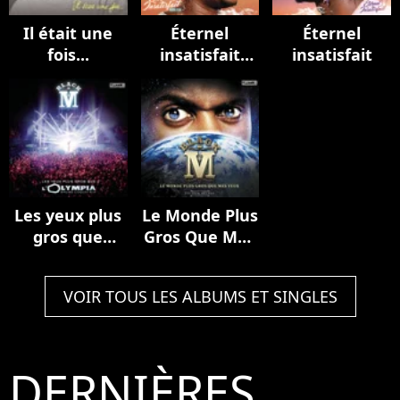
Il était une
Éternel
Éternel
fois...
insatisfait
insatisfait
(Réédition)
Les yeux plus
Le Monde Plus
gros que
Gros Que Mes
l'Olympia
Yeux
(Live)
VOIR TOUS LES ALBUMS ET SINGLES
DERNIÈRES