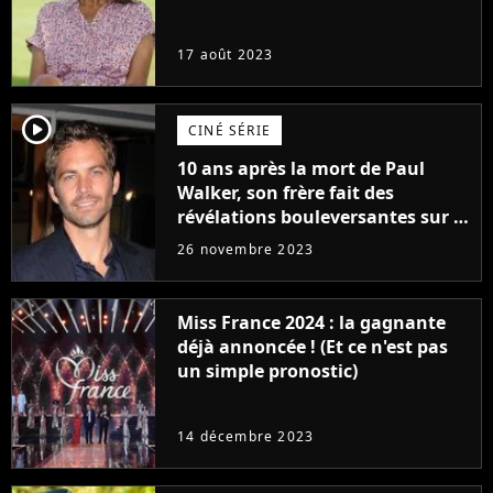
17 août 2023
player2
CINÉ SÉRIE
10 ans après la mort de Paul
Walker, son frère fait des
révélations bouleversantes sur la
réaction des acteurs de Fast and
26 novembre 2023
Furious
Miss France 2024 : la gagnante
déjà annoncée ! (Et ce n'est pas
un simple pronostic)
14 décembre 2023