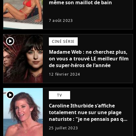
même son maillot de bain
7 août 2023
player2
CINÉ SÉRIE
Madame Web : ne cherchez plus,
on vous a trouvé LE meilleur film
de super-héros de l'année
12 février 2024
player2
TV
Caroline Ithurbide s'affiche
totalement nue sur une plage
naturiste : "je ne pensais pas que
j'arriverais à le faire..."
25 juillet 2023