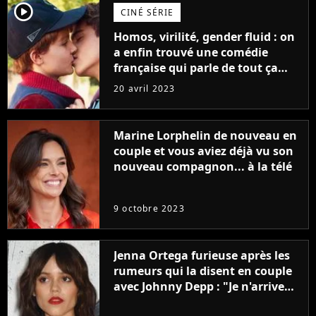
player2
CINÉ SÉRIE
Homos, virilité, gender fluid : on
a enfin trouvé une comédie
française qui parle de tout ça
sans être super ringarde
20 avril 2023
Marine Lorphelin de nouveau en
couple et vous aviez déjà vu son
nouveau compagnon... à la télé
9 octobre 2023
Jenna Ortega furieuse après les
rumeurs qui la disent en couple
avec Johnny Depp : "Je n'arrive
même pas..."