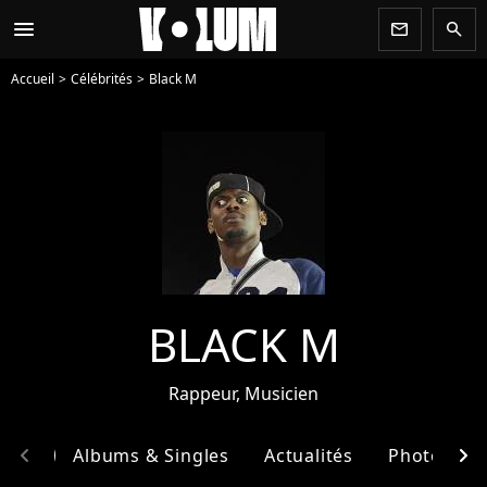
menu
newsletter
search
Accueil
Célébrités
Black M
BLACK M
Rappeur, Musicien
chevron_left
chevron_right
phie
Albums & Singles
Actualités
Photos