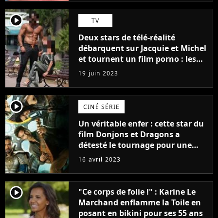
player2
TV
Deux stars de télé-réalité
débarquent sur Jacquie et Michel
et tournent un film porno : les
premières images du tournage
19 juin 2023
(exclu)
player2
CINÉ SÉRIE
Un véritable enfer : cette star du
film Donjons et Dragons a
détesté le tournage pour une
raison très spéciale
16 avril 2023
player2
"Ce corps de folie !" : Karine Le
Marchand enflamme la Toile en
posant en bikini pour ses 55 ans