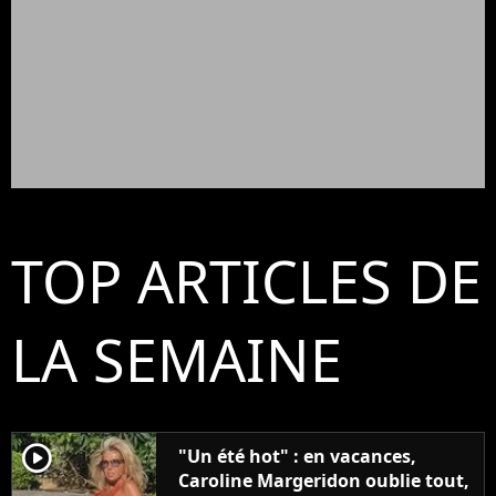
TOP ARTICLES DE
LA SEMAINE
player2
"Un été hot" : en vacances,
Caroline Margeridon oublie tout,