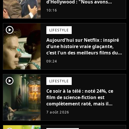
d'Hollywood : "Nous avons
avancé jour après jour, et les
10:16
jours se sont transformés en
décennies"
player2
LIFESTYLE
Aujourd'hui sur Netflix : inspiré
d'une histoire vraie glaçante,
c'est l'un des meilleurs films du
21ème siècle
09:24
player2
LIFESTYLE
Ce soir à la télé : noté 24%, ce
film de science-fiction est
complètement raté, mais il
aurait pu être encore pire à
7 août 2026
cause de son acteur