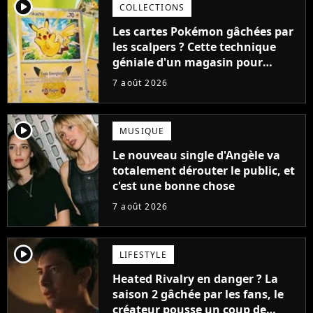
player2
COLLECTIONS
Les cartes Pokémon gâchées par
les scalpers ? Cette technique
géniale d'un magasin pour
ruiner les revendeurs
7 août 2026
player2
MUSIQUE
Le nouveau single d'Angèle va
totalement dérouter le public, et
c'est une bonne chose
7 août 2026
player2
LIFESTYLE
Heated Rivalry en danger ? La
saison 2 gâchée par les fans, le
créateur pousse un coup de