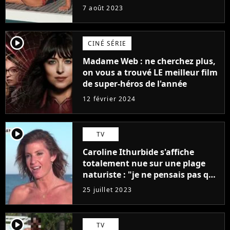
7 août 2023
player2
CINÉ SÉRIE
Madame Web : ne cherchez plus,
on vous a trouvé LE meilleur film
de super-héros de l'année
12 février 2024
player2
TV
Caroline Ithurbide s'affiche
totalement nue sur une plage
naturiste : "je ne pensais pas que
j'arriverais à le faire..."
25 juillet 2023
player2
TV