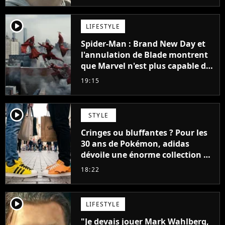
player2
LIFESTYLE
Spider-Man : Brand New Day et
l'annulation de Blade montrent
que Marvel n'est plus capable de
faire quoi que ce soit de simple
19:15
player2
STYLE
Cringes ou bluffantes ? Pour les
30 ans de Pokémon, adidas
dévoile une énorme collection de
sneakers et je ne sais pas quoi en
18:22
penser
player2
LIFESTYLE
"Je devais jouer Mark Wahlberg,