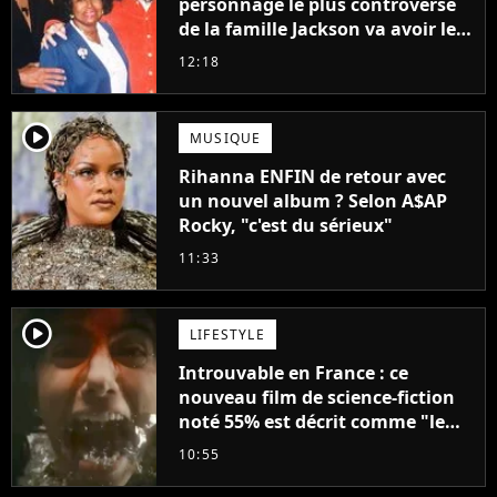
personnage le plus controversé
de la famille Jackson va avoir le
droit à sa propre série
12:18
player2
MUSIQUE
Rihanna ENFIN de retour avec
un nouvel album ? Selon A$AP
Rocky, "c'est du sérieux"
11:33
player2
LIFESTYLE
Introuvable en France : ce
nouveau film de science-fiction
noté 55% est décrit comme "le
plus stupide de l'année"
10:55