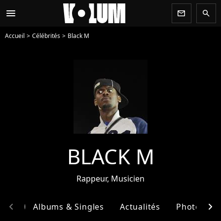
menu
newsletter
search
Accueil
Célébrités
Black M
BLACK M
Rappeur, Musicien
chevron_left
chevron_right
phie
Albums & Singles
Actualités
Photos