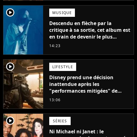
player2
MUSIQUE
Descendu en flèche par la
critique à sa sortie, cet album est
en train de devenir le plus
populaire de son auteur
14:23
player2
LIFESTYLE
Disney prend une décision
inattendue après les
"performances mitigées" de
Vaiana et The Mandalorian &
13:06
Grogu au box-office
player2
SÉRIES
Ni Michael ni Janet : le