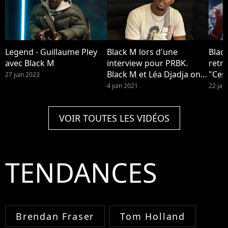
Legend - Guillaume Pley
Black M lors d'une
Blac
avec Black M
interview pour PRBK.
retro
Black M et Léa Djadja ont
"Ces
27 juin 2023
eu peur que leur enfant
urba
4 juin 2021
22 jan
Isaac meure quand il était
bébé, l'artiste se confie
VOIR TOUTES LES VIDÉOS
dans Closer
TENDANCES
Brendan Fraser
Tom Holland