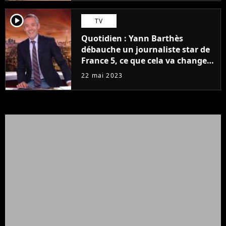
player2
TV
Quotidien : Yann Barthès
débauche un journaliste star de
France 5, ce que cela va changer
à la rentrée
22 mai 2023