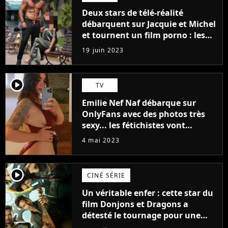
Deux stars de télé-réalité
débarquent sur Jacquie et Michel
et tournent un film porno : les
premières images du tournage
19 juin 2023
(exclu)
player2
TV
Emilie Nef Naf débarque sur
OnlyFans avec des photos très
sexy... les fétichistes vont
prendre leur pied !
4 mai 2023
player2
CINÉ SÉRIE
Un véritable enfer : cette star du
film Donjons et Dragons a
détesté le tournage pour une
raison très spéciale