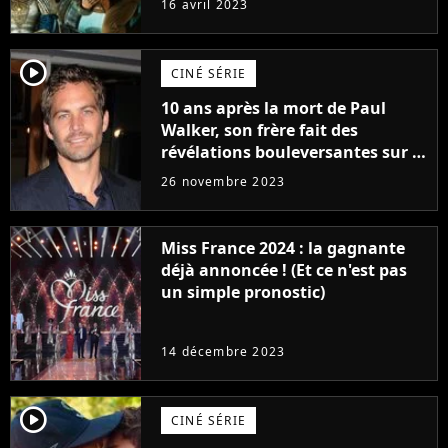
16 avril 2023
player2
CINÉ SÉRIE
10 ans après la mort de Paul
Walker, son frère fait des
révélations bouleversantes sur la
réaction des acteurs de Fast and
26 novembre 2023
Furious
Miss France 2024 : la gagnante
déjà annoncée ! (Et ce n'est pas
un simple pronostic)
14 décembre 2023
player2
CINÉ SÉRIE