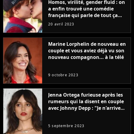
Homos, virilité, gender fluid : on
a enfin trouvé une comédie
française qui parle de tout ça
sans être super ringarde
20 avril 2023
Marine Lorphelin de nouveau en
couple et vous aviez déjà vu son
nouveau compagnon... à la télé
9 octobre 2023
Jenna Ortega furieuse après les
rumeurs qui la disent en couple
avec Johnny Depp : "Je n'arrive
même pas..."
5 septembre 2023