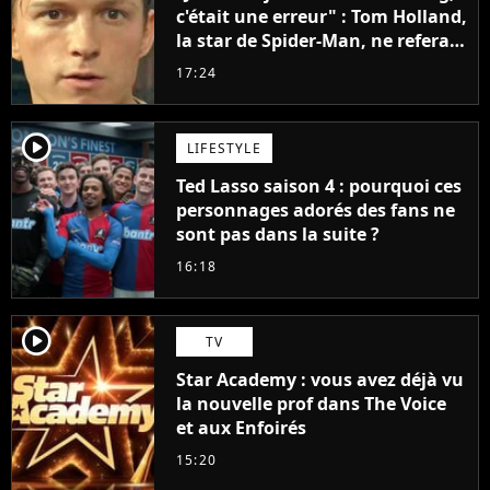
c'était une erreur" : Tom Holland,
la star de Spider-Man, ne referait
pas ce blockbuster
17:24
player2
LIFESTYLE
Ted Lasso saison 4 : pourquoi ces
personnages adorés des fans ne
sont pas dans la suite ?
16:18
player2
TV
Star Academy : vous avez déjà vu
la nouvelle prof dans The Voice
et aux Enfoirés
15:20