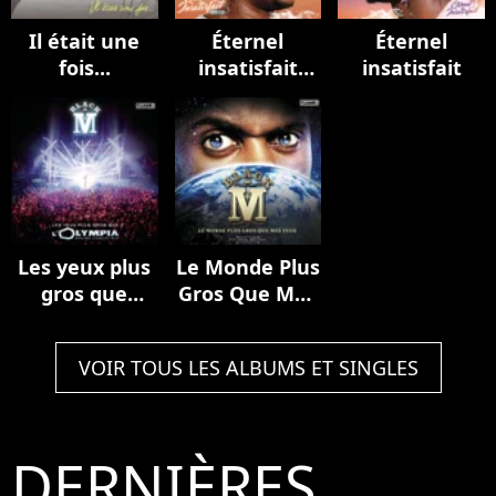
Il était une
Éternel
Éternel
fois...
insatisfait
insatisfait
(Réédition)
Les yeux plus
Le Monde Plus
gros que
Gros Que Mes
l'Olympia
Yeux
(Live)
VOIR TOUS LES ALBUMS ET SINGLES
DERNIÈRES