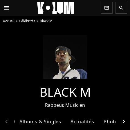
menu
newsletter
search
Accueil
Célébrités
Black M
BLACK M
Rappeur, Musicien
chevron_left
chevron_right
phie
Albums & Singles
Actualités
Photos