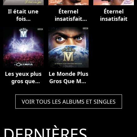
Il était une
Éternel
Éternel
fois...
insatisfait
insatisfait
(Réédition)
Les yeux plus
Le Monde Plus
gros que
Gros Que Mes
l'Olympia
Yeux
(Live)
VOIR TOUS LES ALBUMS ET SINGLES
DERNIÈRES