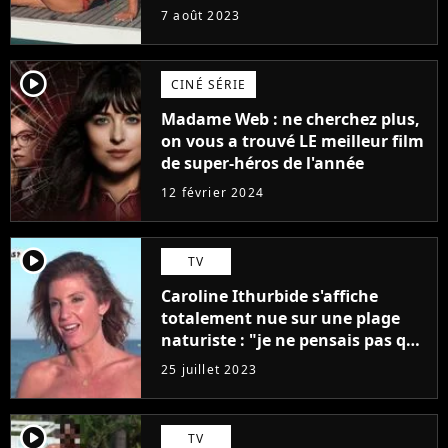
7 août 2023
player2
CINÉ SÉRIE
Madame Web : ne cherchez plus,
on vous a trouvé LE meilleur film
de super-héros de l'année
12 février 2024
player2
TV
Caroline Ithurbide s'affiche
totalement nue sur une plage
naturiste : "je ne pensais pas que
j'arriverais à le faire..."
25 juillet 2023
player2
TV