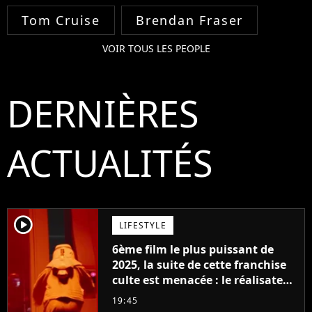
Tom Cruise
Brendan Fraser
VOIR TOUS LES PEOPLE
DERNIÈRES
ACTUALITÉS
player2
LIFESTYLE
6ème film le plus puissant de
2025, la suite de cette franchise
culte est menacée : le réalisateur
claque la porte pour "différends
19:45
créatifs"