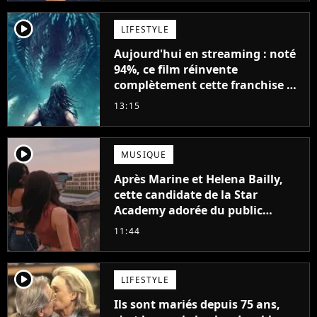
player2
LIFESTYLE
Aujourd'hui en streaming : noté
94%, ce film réinvente
complètement cette franchise de
science-fiction vieille de 40 ans
13:15
player2
MUSIQUE
Après Marine et Helena Bailly,
cette candidate de la Star
Academy adorée du public
annonce son premier album,
11:44
"C'est tellement puissant"
player2
LIFESTYLE
Ils sont mariés depuis 75 ans,