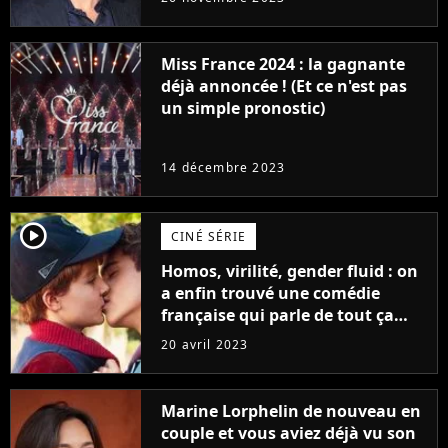
Furious
Miss France 2024 : la gagnante
déjà annoncée ! (Et ce n'est pas
un simple pronostic)
14 décembre 2023
player2
CINÉ SÉRIE
Homos, virilité, gender fluid : on
a enfin trouvé une comédie
française qui parle de tout ça
sans être super ringarde
20 avril 2023
Marine Lorphelin de nouveau en
couple et vous aviez déjà vu son