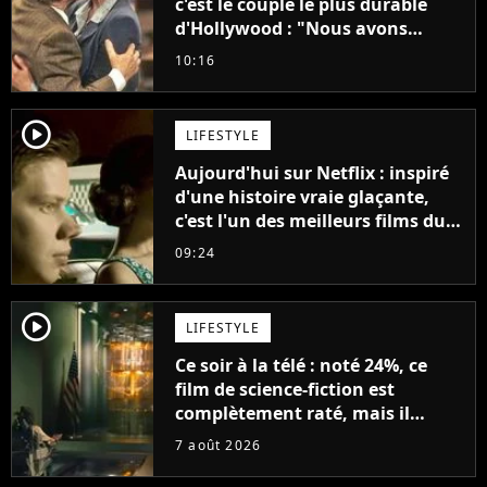
c'est le couple le plus durable
d'Hollywood : "Nous avons
avancé jour après jour, et les
10:16
jours se sont transformés en
décennies"
player2
LIFESTYLE
Aujourd'hui sur Netflix : inspiré
d'une histoire vraie glaçante,
c'est l'un des meilleurs films du
21ème siècle
09:24
player2
LIFESTYLE
Ce soir à la télé : noté 24%, ce
film de science-fiction est
complètement raté, mais il
aurait pu être encore pire à
7 août 2026
cause de son acteur