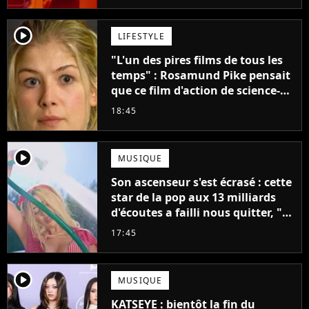
player2
LIFESTYLE
"L'un des pires films de tous les
temps" : Rosamund Pike pensait
que ce film d'action de science-
fiction avec Dwayne Johnson
18:45
mettrait fin à sa carrière
player2
MUSIQUE
Son ascenseur s'est écrasé : cette
star de la pop aux 13 milliards
d'écoutes a failli nous quitter, "Je
pensais ne plus jamais chanter"
17:45
player2
MUSIQUE
KATSEYE : bientôt la fin du