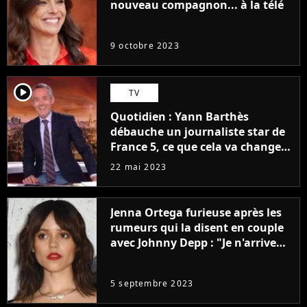
nouveau compagnon... à la télé
9 octobre 2023
player2
TV
Quotidien : Yann Barthès
débauche un journaliste star de
France 5, ce que cela va changer
à la rentrée
22 mai 2023
Jenna Ortega furieuse après les
rumeurs qui la disent en couple
avec Johnny Depp : "Je n'arrive
même pas..."
5 septembre 2023