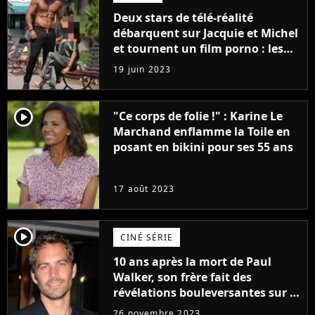
Deux stars de télé-réalité
débarquent sur Jacquie et Michel
et tournent un film porno : les
premières images du tournage
19 juin 2023
(exclu)
player2
"Ce corps de folie !" : Karine Le
Marchand enflamme la Toile en
posant en bikini pour ses 55 ans
17 août 2023
player2
CINÉ SÉRIE
10 ans après la mort de Paul
Walker, son frère fait des
révélations bouleversantes sur la
réaction des acteurs de Fast and
26 novembre 2023