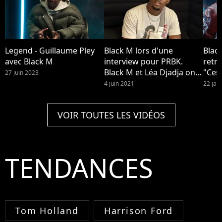
Legend - Guillaume Pley
Black M lors d'une
Blac
avec Black M
interview pour PRBK.
retro
Black M et Léa Djadja ont
"Ces
27 juin 2023
eu peur que leur enfant
urba
4 juin 2021
22 jan
Isaac meure quand il était
bébé, l'artiste se confie
VOIR TOUTES LES VIDÉOS
dans Closer
TENDANCES
Tom Holland
Harrison Ford