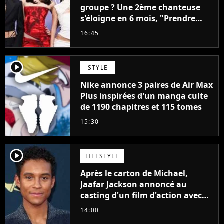
groupe ? Une 2ème chanteuse
s'éloigne en 6 mois, "Prendre
cette décision n’a pas été facile"
16:45
player2
STYLE
Nike annonce 3 paires de Air Max
Plus inspirées d'un manga culte
de 1190 chapitres et 115 tomes
15:30
player2
LIFESTYLE
Après le carton de Michael,
Jaafar Jackson annoncé au
casting d'un film d'action avec
Will Smith
14:00