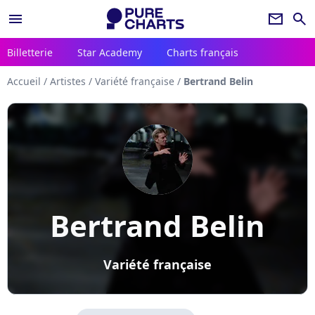
menu
newsletter
search
Billetterie
Star Academy
Charts français
Accueil
/
Artistes
/
Variété française
/
Bertrand Belin
Bertrand Belin
Variété française