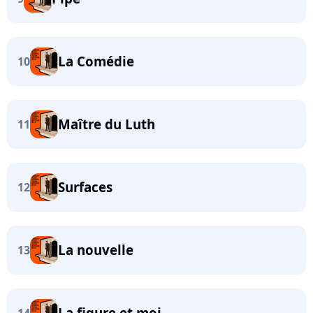
La Comédie
10
Maître du Luth
11
Surfaces
12
La nouvelle
13
La figure et moi