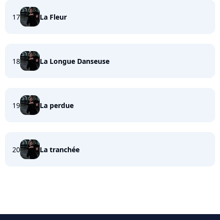
17
La Fleur
18
La Longue Danseuse
19
La perdue
20
La tranchée