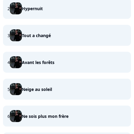
2
Hypernuit
3
Tout a changé
4
Avant les forêts
5
Neige au soleil
6
Ne sois plus mon frère