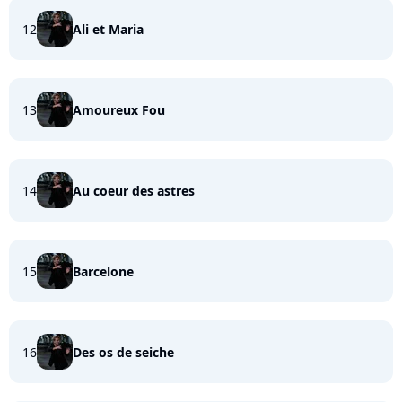
12
Ali et Maria
13
Amoureux Fou
14
Au coeur des astres
15
Barcelone
16
Des os de seiche