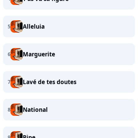
Alleluia
5
Marguerite
6
Lavé de tes doutes
7
National
8
Pipe
9