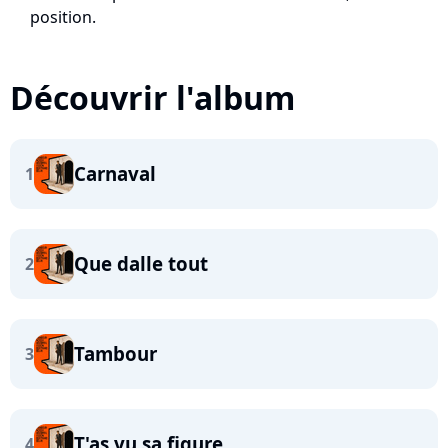
position.
Découvrir l'album
Carnaval
1
Que dalle tout
2
Tambour
3
T'as vu sa figure
4