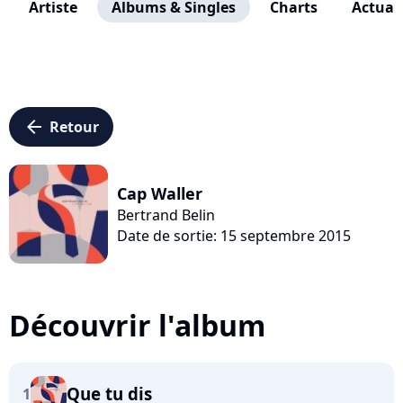
Artiste
Albums & Singles
Charts
Actuali
arrow_left
Retour
Cap Waller
Bertrand Belin
Date de sortie: 15 septembre 2015
Découvrir l'album
Que tu dis
1