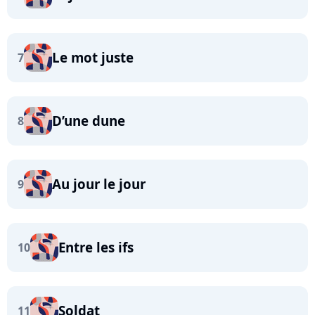
Le mot juste
7
D’une dune
8
Au jour le jour
9
Entre les ifs
10
Soldat
11