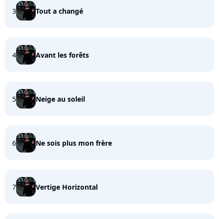
3
Tout a changé
4
Avant les forêts
5
Neige au soleil
6
Ne sois plus mon frère
7
Vertige Horizontal