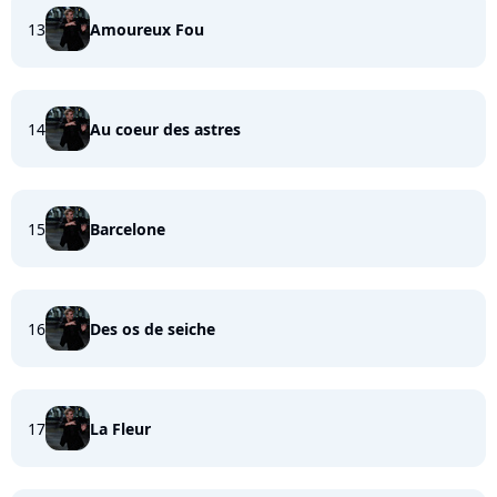
13
Amoureux Fou
14
Au coeur des astres
15
Barcelone
16
Des os de seiche
17
La Fleur