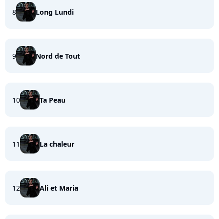
8
Long Lundi
9
Nord de Tout
10
Ta Peau
11
La chaleur
12
Ali et Maria