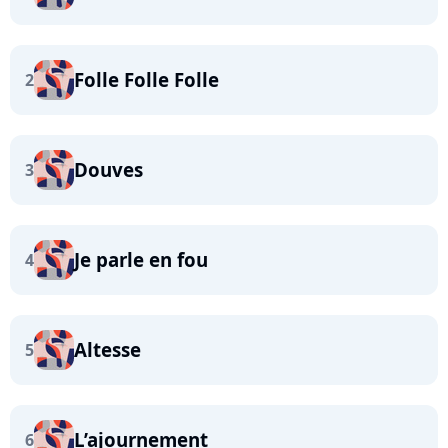
Folle Folle Folle
2
Douves
3
Je parle en fou
4
Altesse
5
L’ajournement
6