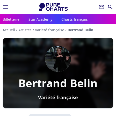
menu
newsletter
search
Billetterie
Star Academy
Charts français
Accueil
/
Artistes
/
Variété française
/
Bertrand Belin
Bertrand Belin
Variété française