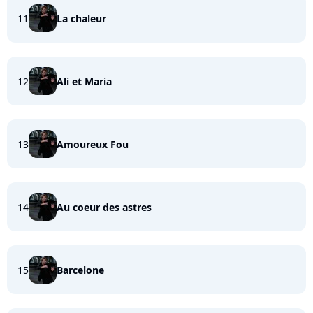
11
La chaleur
12
Ali et Maria
13
Amoureux Fou
14
Au coeur des astres
15
Barcelone