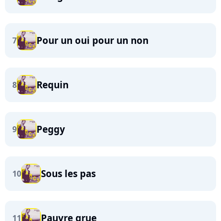
Pour un oui pour un non
7
Requin
8
Peggy
9
Sous les pas
10
Pauvre grue
11