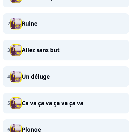
Ruine
2
Allez sans but
3
Un déluge
4
Ca va ça va ça va ça va
5
Plonge
6