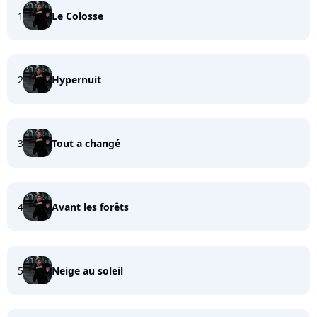
1
Le Colosse
2
Hypernuit
3
Tout a changé
4
Avant les forêts
5
Neige au soleil