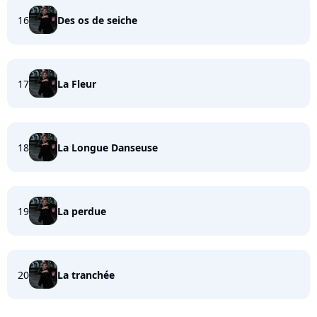
16
Des os de seiche
17
La Fleur
18
La Longue Danseuse
19
La perdue
20
La tranchée