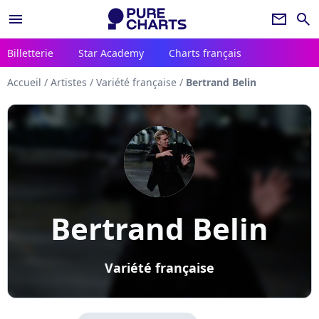
menu
newsletter
search
Billetterie
Star Academy
Charts français
Accueil
/
Artistes
/
Variété française
/
Bertrand Belin
Bertrand Belin
Variété française