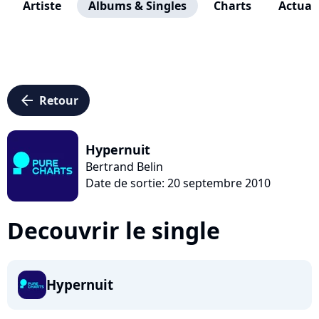
Artiste
Albums & Singles
Charts
Actuali
arrow_left
Retour
Hypernuit
Bertrand Belin
Date de sortie: 20 septembre 2010
Decouvrir le single
Hypernuit