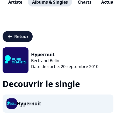
Artiste
Albums & Singles
Charts
Actuali
arrow_left
Retour
Hypernuit
Bertrand Belin
Date de sortie: 20 septembre 2010
Decouvrir le single
Hypernuit