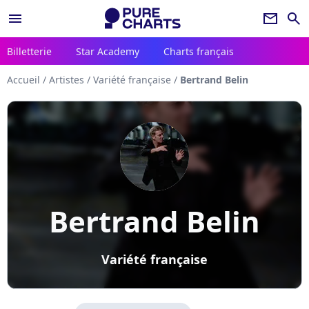
menu
newsletter
search
Billetterie
Star Academy
Charts français
Accueil
/
Artistes
/
Variété française
/
Bertrand Belin
Bertrand Belin
Variété française