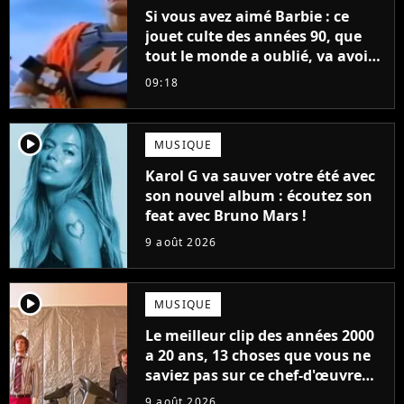
Si vous avez aimé Barbie : ce
jouet culte des années 90, que
tout le monde a oublié, va avoir
un film
09:18
player2
MUSIQUE
Karol G va sauver votre été avec
son nouvel album : écoutez son
feat avec Bruno Mars !
9 août 2026
player2
MUSIQUE
Le meilleur clip des années 2000
a 20 ans, 13 choses que vous ne
saviez pas sur ce chef-d'œuvre
qui a révolutionné YouTube
9 août 2026