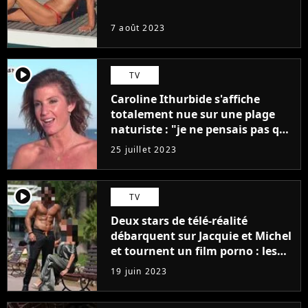
7 août 2023
player2
TV
Caroline Ithurbide s'affiche
totalement nue sur une plage
naturiste : "je ne pensais pas que
j'arriverais à le faire..."
25 juillet 2023
player2
TV
Deux stars de télé-réalité
débarquent sur Jacquie et Michel
et tournent un film porno : les
premières images du tournage
19 juin 2023
(exclu)