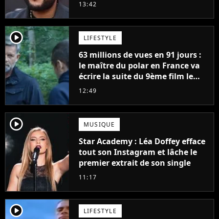
13:42
player2
LIFESTYLE
63 millions de vues en 91 jours :
le maître du polar en France va
écrire la suite du 9ème film le
plus regardé sur Netflix
12:49
player2
MUSIQUE
Star Academy : Léa Doffey efface
tout son Instagram et lâche le
premier extrait de son single
11:17
player2
LIFESTYLE