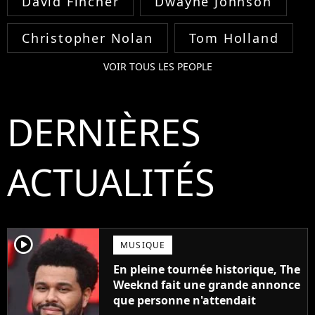
David Fincher
Dwayne Johnson
Christopher Nolan
Tom Holland
VOIR TOUS LES PEOPLE
DERNIÈRES
ACTUALITÉS
player2
MUSIQUE
En pleine tournée historique, The
Weeknd fait une grande annonce
que personne n'attendait