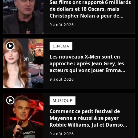
Ses films ont rapporté 6 milliards
de dollars et 18 Oscars, mais
Christopher Nolan a peur de
tourner un genre de films très
9 août 2026
particulier
player2
CINÉMA
Les nouveaux X-Men sont en
approche : après Jean Grey, les
acteurs qui vont jouer Emma
Frost et Cyclope trouvés !
9 août 2026
player2
MUSIQUE
Comment ce petit festival de
Mayenne a réussi à se payer
Robbie Williams, Jul et Damso
cette année ?
9 août 2026