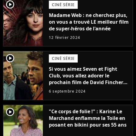
player2
CINÉ SÉRIE
Madame Web : ne cherchez plus,
on vous a trouvé LE meilleur film
de super-héros de l'année
12 février 2024
player2
CINÉ SÉRIE
Si vous aimez Seven et Fight
Club, vous allez adorer le
prochain film de David Fincher
avec lequel il se réinvente
6 septembre 2024
complètement
player2
"Ce corps de folie !" : Karine Le
Marchand enflamme la Toile en
posant en bikini pour ses 55 ans