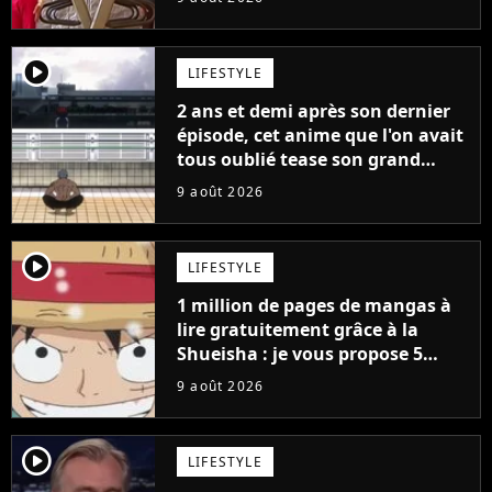
player2
LIFESTYLE
2 ans et demi après son dernier
épisode, cet anime que l'on avait
tous oublié tease son grand
retour
9 août 2026
player2
LIFESTYLE
1 million de pages de mangas à
lire gratuitement grâce à la
Shueisha : je vous propose 5
mangas jamais sortis en France
9 août 2026
à découvrir absolument
player2
LIFESTYLE