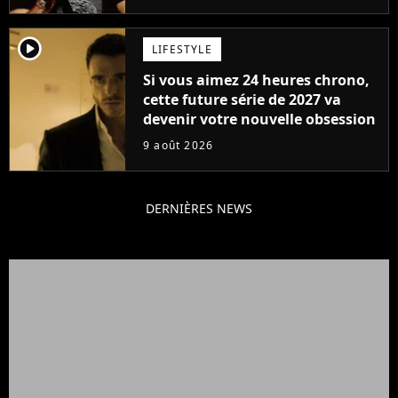
player2
LIFESTYLE
Si vous aimez 24 heures chrono,
cette future série de 2027 va
devenir votre nouvelle obsession
9 août 2026
DERNIÈRES NEWS