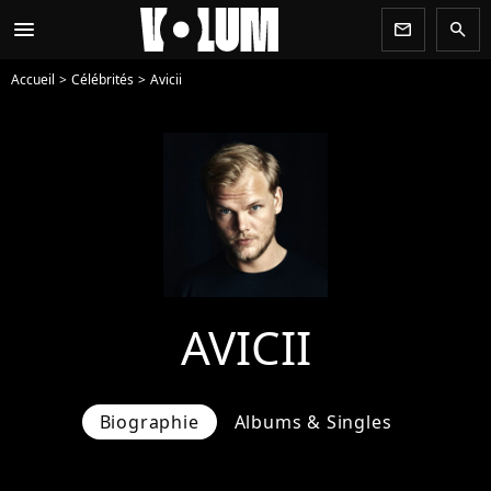
menu
newsletter
search
Accueil
Célébrités
Avicii
AVICII
Biographie
Albums & Singles