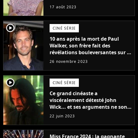
17 août 2023
player2
CINÉ SÉRIE
10 ans après la mort de Paul
Walker, son frère fait des
révélations bouleversantes sur la
réaction des acteurs de Fast and
26 novembre 2023
Furious
player2
CINÉ SÉRIE
Ce grand cinéaste a
viscéralement détesté John
Wick... et ses arguments ne sont
pas si bêtes
22 juin 2023
Miss France 2024 : la gagnante