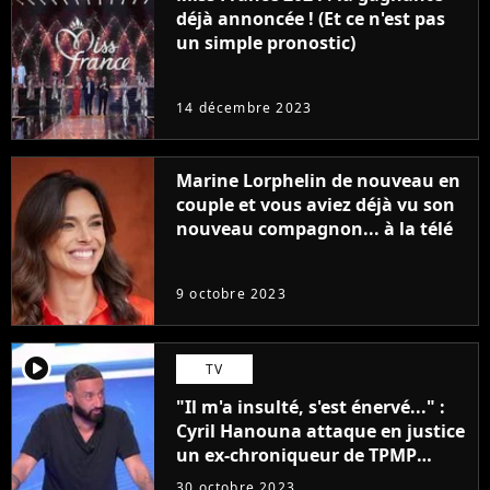
déjà annoncée ! (Et ce n'est pas
un simple pronostic)
14 décembre 2023
Marine Lorphelin de nouveau en
couple et vous aviez déjà vu son
nouveau compagnon... à la télé
9 octobre 2023
player2
TV
"Il m'a insulté, s'est énervé..." :
Cyril Hanouna attaque en justice
un ex-chroniqueur de TPMP
après de graves accusations
30 octobre 2023