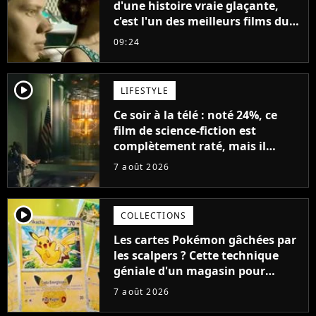
d'une histoire vraie glaçante,
c'est l'un des meilleurs films du
21ème siècle
09:24
player2
LIFESTYLE
Ce soir à la télé : noté 24%, ce
film de science-fiction est
complètement raté, mais il
aurait pu être encore pire à
7 août 2026
cause de son acteur
player2
COLLECTIONS
Les cartes Pokémon gâchées par
les scalpers ? Cette technique
géniale d'un magasin pour
ruiner les revendeurs
7 août 2026