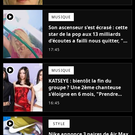
mettrait fin à sa carrière
player2
MUSIQUE
Son ascenseur s'est écrasé : cette
star de la pop aux 13 milliards
d'écoutes a failli nous quitter, "Je
pensais ne plus jamais chanter"
17:45
player2
MUSIQUE
KATSEYE : bientôt la fin du
groupe ? Une 2ème chanteuse
s'éloigne en 6 mois, "Prendre
cette décision n’a pas été facile"
16:45
player2
STYLE
Nike annonce 3 paires de Air Max