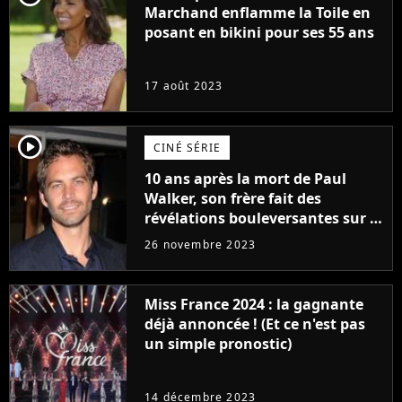
Marchand enflamme la Toile en
posant en bikini pour ses 55 ans
17 août 2023
player2
CINÉ SÉRIE
10 ans après la mort de Paul
Walker, son frère fait des
révélations bouleversantes sur la
réaction des acteurs de Fast and
26 novembre 2023
Furious
Miss France 2024 : la gagnante
déjà annoncée ! (Et ce n'est pas
un simple pronostic)
14 décembre 2023