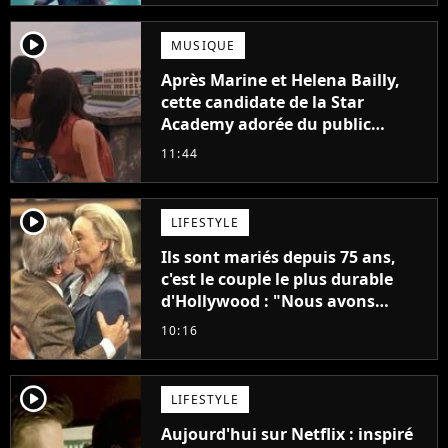
player2
MUSIQUE
Après Marine et Helena Bailly,
cette candidate de la Star
Academy adorée du public
annonce son premier album,
11:44
"C'est tellement puissant"
player2
LIFESTYLE
Ils sont mariés depuis 75 ans,
c'est le couple le plus durable
d'Hollywood : "Nous avons
avancé jour après jour, et les
10:16
jours se sont transformés en
décennies"
player2
LIFESTYLE
Aujourd'hui sur Netflix : inspiré