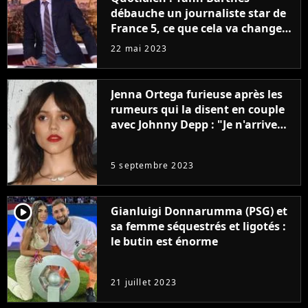
débauche un journaliste star de
France 5, ce que cela va changer
à la rentrée
22 mai 2023
Jenna Ortega furieuse après les
rumeurs qui la disent en couple
avec Johnny Depp : "Je n'arrive
même pas..."
5 septembre 2023
player2
Gianluigi Donnarumma (PSG) et
sa femme séquestrés et ligotés :
le butin est énorme
21 juillet 2023