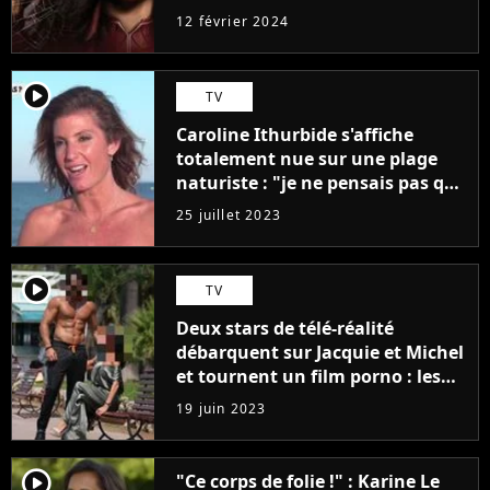
12 février 2024
player2
TV
Caroline Ithurbide s'affiche
totalement nue sur une plage
naturiste : "je ne pensais pas que
j'arriverais à le faire..."
25 juillet 2023
player2
TV
Deux stars de télé-réalité
débarquent sur Jacquie et Michel
et tournent un film porno : les
premières images du tournage
19 juin 2023
(exclu)
player2
"Ce corps de folie !" : Karine Le