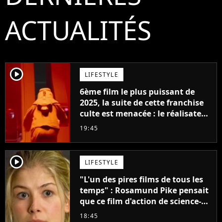
ACTUALITÉS
player2
LIFESTYLE
6ème film le plus puissant de
2025, la suite de cette franchise
culte est menacée : le réalisateur
claque la porte pour "différends
19:45
créatifs"
player2
LIFESTYLE
"L'un des pires films de tous les
temps" : Rosamund Pike pensait
que ce film d'action de science-
fiction avec Dwayne Johnson
18:45