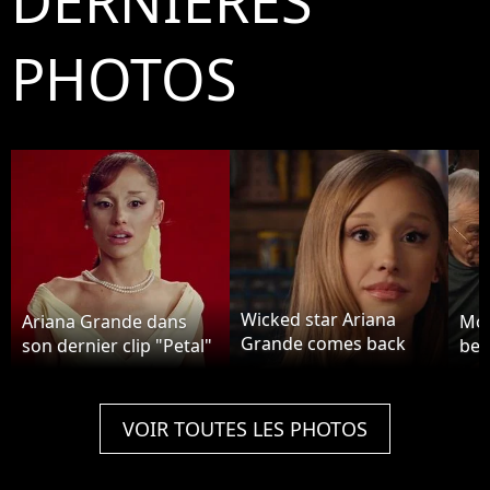
DERNIÈRES
PHOTOS
Wicked star Ariana
Ariana Grande dans
Mon
Grande comes back
son dernier clip "Petal"
bell
down from the land of
OZ for her new movie
— the fourth in the
VOIR TOUTES LES PHOTOS
Meet The Fockers
comedy franchise. The
actress and singer