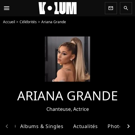
menu
newsletter
search
Accueil
Célébrités
Ariana Grande
ARIANA GRANDE
Chanteuse, Actrice
chevron_left
chevron_right
phie
Albums & Singles
Actualités
Photos