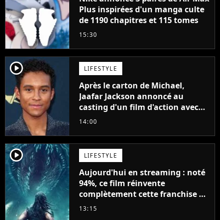
Plus inspirées d'un manga culte
de 1190 chapitres et 115 tomes
15:30
player2
LIFESTYLE
Après le carton de Michael,
Jaafar Jackson annoncé au
casting d'un film d'action avec
Will Smith
14:00
player2
LIFESTYLE
Aujourd'hui en streaming : noté
94%, ce film réinvente
complètement cette franchise de
science-fiction vieille de 40 ans
13:15