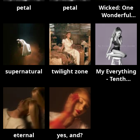
petal
petal
Wicked: One
Wonderful
Night (Live) –
The
Soundtrack
supernatural
twilight zone
My Everything
- Tenth
Anniversary
Edition
eternal
yes, and?