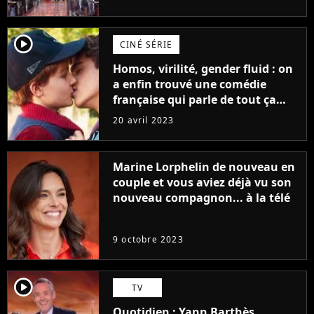
player2
CINÉ SÉRIE
Homos, virilité, gender fluid : on
a enfin trouvé une comédie
française qui parle de tout ça
sans être super ringarde
20 avril 2023
Marine Lorphelin de nouveau en
couple et vous aviez déjà vu son
nouveau compagnon... à la télé
9 octobre 2023
player2
TV
Quotidien : Yann Barthès