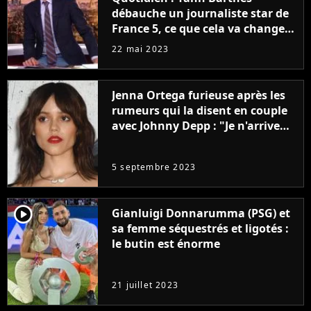
débauche un journaliste star de
France 5, ce que cela va changer
à la rentrée
22 mai 2023
Jenna Ortega furieuse après les
rumeurs qui la disent en couple
avec Johnny Depp : "Je n'arrive
même pas..."
5 septembre 2023
player2
Gianluigi Donnarumma (PSG) et
sa femme séquestrés et ligotés :
le butin est énorme
21 juillet 2023