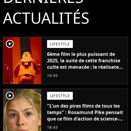
ACTUALITÉS
player2
LIFESTYLE
6ème film le plus puissant de
2025, la suite de cette franchise
culte est menacée : le réalisateur
claque la porte pour "différends
19:45
créatifs"
player2
LIFESTYLE
"L'un des pires films de tous les
temps" : Rosamund Pike pensait
que ce film d'action de science-
fiction avec Dwayne Johnson
18:45