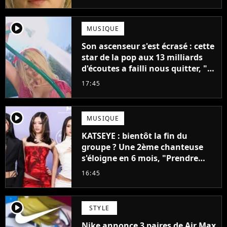
mettrait fin à sa carrière
player2
MUSIQUE
Son ascenseur s'est écrasé : cette
star de la pop aux 13 milliards
d'écoutes a failli nous quitter, "Je
pensais ne plus jamais chanter"
17:45
player2
MUSIQUE
KATSEYE : bientôt la fin du
groupe ? Une 2ème chanteuse
s'éloigne en 6 mois, "Prendre
cette décision n’a pas été facile"
16:45
player2
STYLE
Nike annonce 3 paires de Air Max