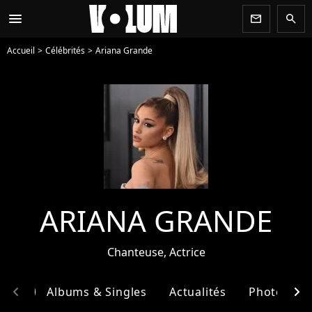
menu
newsletter
search
Accueil
Célébrités
Ariana Grande
ARIANA GRANDE
Chanteuse, Actrice
chevron_left
chevron_right
phie
Albums & Singles
Actualités
Photos