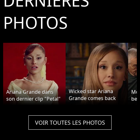
DERNIÈRES
PHOTOS
Wicked star Ariana
Ariana Grande dans
Mon
Grande comes back
son dernier clip "Petal"
bell
down from the land of
OZ for her new movie
— the fourth in the
VOIR TOUTES LES PHOTOS
Meet The Fockers
comedy franchise. The
actress and singer