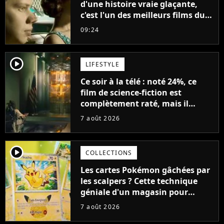
d'une histoire vraie glaçante,
c'est l'un des meilleurs films du
21ème siècle
09:24
player2
LIFESTYLE
Ce soir à la télé : noté 24%, ce
film de science-fiction est
complètement raté, mais il
aurait pu être encore pire à
7 août 2026
cause de son acteur
player2
COLLECTIONS
Les cartes Pokémon gâchées par
les scalpers ? Cette technique
géniale d'un magasin pour
ruiner les revendeurs
7 août 2026