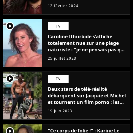
12 février 2024
player2
TV
Caroline Ithurbide s'affiche
totalement nue sur une plage
naturiste : "je ne pensais pas que
j'arriverais à le faire..."
25 juillet 2023
player2
TV
Deux stars de télé-réalité
débarquent sur Jacquie et Michel
et tournent un film porno : les
premières images du tournage
19 juin 2023
(exclu)
player2
"Ce corps de folie !" : Karine Le