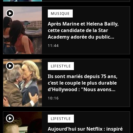
player2
MUSIQUE
Après Marine et Helena Bailly,
cette candidate de la Star
Academy adorée du public
annonce son premier album,
11:44
"C'est tellement puissant"
player2
LIFESTYLE
Ils sont mariés depuis 75 ans,
c'est le couple le plus durable
d'Hollywood : "Nous avons
avancé jour après jour, et les
10:16
jours se sont transformés en
décennies"
player2
LIFESTYLE
Aujourd'hui sur Netflix : inspiré