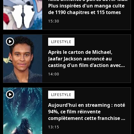
Plus inspirées d'un manga culte
de 1190 chapitres et 115 tomes
15:30
player2
LIFESTYLE
Après le carton de Michael,
Jaafar Jackson annoncé au
casting d'un film d'action avec
Will Smith
14:00
player2
LIFESTYLE
Aujourd'hui en streaming : noté
94%, ce film réinvente
complètement cette franchise de
science-fiction vieille de 40 ans
13:15