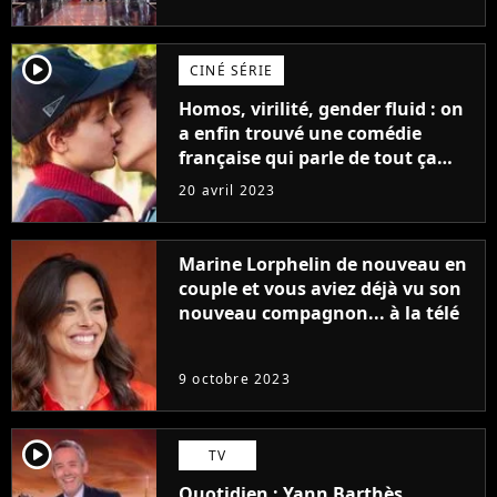
player2
CINÉ SÉRIE
Homos, virilité, gender fluid : on
a enfin trouvé une comédie
française qui parle de tout ça
sans être super ringarde
20 avril 2023
Marine Lorphelin de nouveau en
couple et vous aviez déjà vu son
nouveau compagnon... à la télé
9 octobre 2023
player2
TV
Quotidien : Yann Barthès