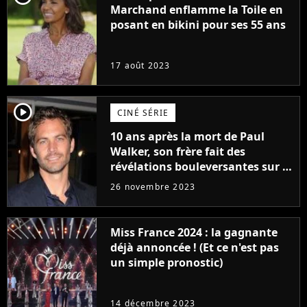
Marchand enflamme la Toile en
posant en bikini pour ses 55 ans
17 août 2023
player2
CINÉ SÉRIE
10 ans après la mort de Paul
Walker, son frère fait des
révélations bouleversantes sur la
réaction des acteurs de Fast and
26 novembre 2023
Furious
Miss France 2024 : la gagnante
déjà annoncée ! (Et ce n'est pas
un simple pronostic)
14 décembre 2023