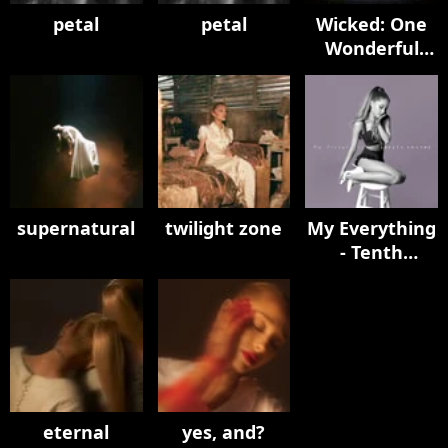
petal
petal
Wicked: One
Wonderful
Night (Live) –
The
Soundtrack
supernatural
twilight zone
My Everything
- Tenth
Anniversary
Edition
eternal
yes, and?