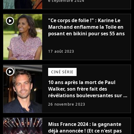
6 septembre 2024
complètement
player2
"Ce corps de folie !" : Karine Le
Marchand enflamme la Toile en
posant en bikini pour ses 55 ans
17 août 2023
player2
CINÉ SÉRIE
10 ans après la mort de Paul
Walker, son frère fait des
révélations bouleversantes sur la
réaction des acteurs de Fast and
26 novembre 2023
Furious
Miss France 2024 : la gagnante
déjà annoncée ! (Et ce n'est pas