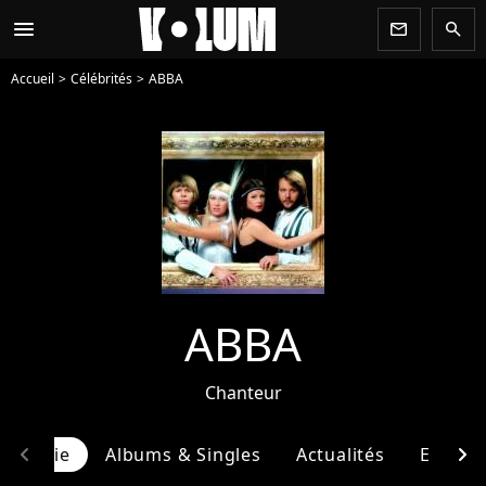
menu
newsletter
search
Accueil
Célébrités
ABBA
ABBA
Chanteur
chevron_left
chevron_right
ographie
Albums & Singles
Actualités
Entour