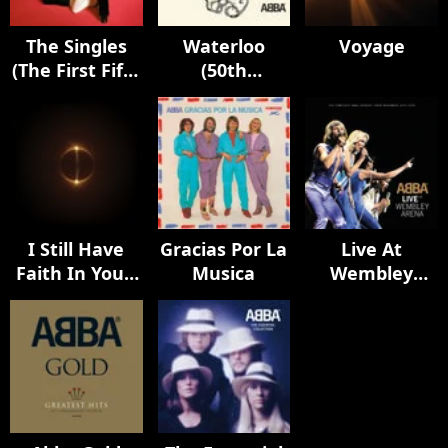
The Singles
Waterloo
Voyage
(The First Fifty
(50th
Years)
Anniversary
Edition)
I Still Have
Gracias Por La
Live At
Faith In You /
Musica
Wembley
Don't Shut Me
Arena
Down