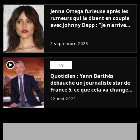
Jenna Ortega furieuse après les
rumeurs qui la disent en couple
avec Johnny Depp : "Je n'arrive
même pas..."
5 septembre 2023
player2
TV
Quotidien : Yann Barthès
débauche un journaliste star de
France 5, ce que cela va changer
à la rentrée
22 mai 2023