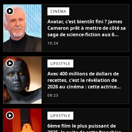
player2
CINÉMA
Avatar, c'est bientôt fini ? James
Cameron prêt à mettre de côté sa
saga de science-fiction aux 6
milliards de recettes
10:24
player2
LIFESTYLE
Avec 400 millions de dollars de
recettes, c'est la révélation de
2026 au cinéma : cette actrice
adorée prête à remplacer
09:23
Jennifer Lawrence chez Marvel
player2
LIFESTYLE
6ème film le plus puissant de