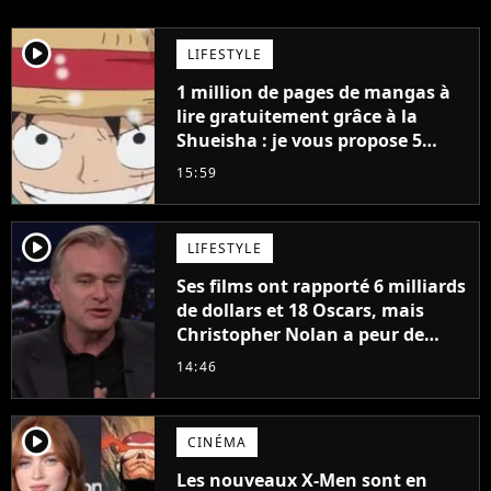
player2
LIFESTYLE
1 million de pages de mangas à
lire gratuitement grâce à la
Shueisha : je vous propose 5
mangas jamais sortis en France
15:59
à découvrir absolument
player2
LIFESTYLE
Ses films ont rapporté 6 milliards
de dollars et 18 Oscars, mais
Christopher Nolan a peur de
tourner un genre de films très
14:46
particulier
player2
CINÉMA
Les nouveaux X-Men sont en