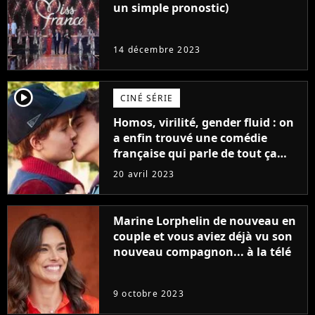
un simple pronostic)
14 décembre 2023
player2
CINÉ SÉRIE
Homos, virilité, gender fluid : on
a enfin trouvé une comédie
française qui parle de tout ça
sans être super ringarde
20 avril 2023
Marine Lorphelin de nouveau en
couple et vous aviez déjà vu son
nouveau compagnon... à la télé
9 octobre 2023