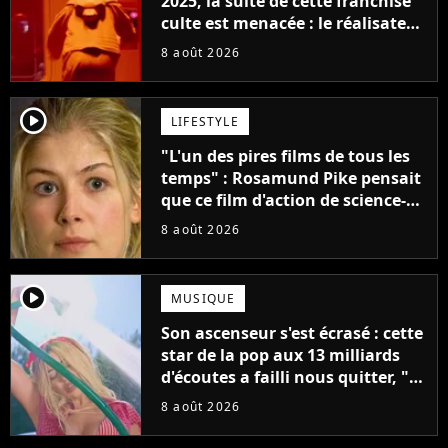
2025, la suite de cette franchise
culte est menacée : le réalisateur
claque la porte pour "différends
8 août 2026
créatifs"
player2
LIFESTYLE
"L'un des pires films de tous les
temps" : Rosamund Pike pensait
que ce film d'action de science-
fiction avec Dwayne Johnson
8 août 2026
mettrait fin à sa carrière
player2
MUSIQUE
Son ascenseur s'est écrasé : cette
star de la pop aux 13 milliards
d'écoutes a failli nous quitter, "Je
pensais ne plus jamais chanter"
8 août 2026