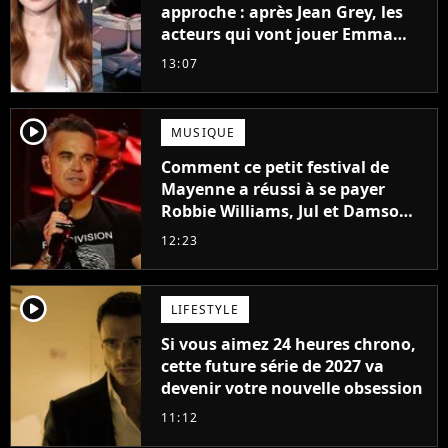
approche : après Jean Grey, les
acteurs qui vont jouer Emma
Frost et Cyclope trouvés !
13:07
player2
MUSIQUE
Comment ce petit festival de
Mayenne a réussi à se payer
Robbie Williams, Jul et Damso
cette année ?
12:23
player2
LIFESTYLE
Si vous aimez 24 heures chrono,
cette future série de 2027 va
devenir votre nouvelle obsession
11:12