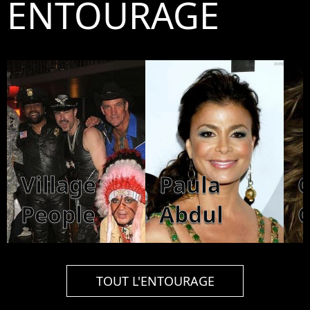
ENTOURAGE
Village
Paula
G
People
Abdul
TOUT L'ENTOURAGE