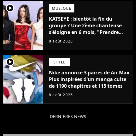
player2
MUSIQUE
KATSEYE : bientôt la fin du
groupe ? Une 2ème chanteuse
s'éloigne en 6 mois, "Prendre
cette décision n’a pas été facile"
8 août 2026
player2
STYLE
Nike annonce 3 paires de Air Max
Plus inspirées d'un manga culte
de 1190 chapitres et 115 tomes
8 août 2026
DERNIÈRES NEWS