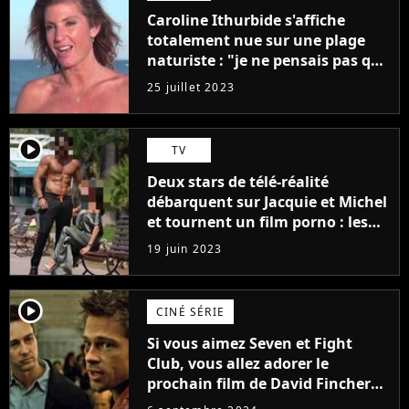
Caroline Ithurbide s'affiche
totalement nue sur une plage
naturiste : "je ne pensais pas que
j'arriverais à le faire..."
25 juillet 2023
player2
TV
Deux stars de télé-réalité
débarquent sur Jacquie et Michel
et tournent un film porno : les
premières images du tournage
19 juin 2023
(exclu)
player2
CINÉ SÉRIE
Si vous aimez Seven et Fight
Club, vous allez adorer le
prochain film de David Fincher
avec lequel il se réinvente