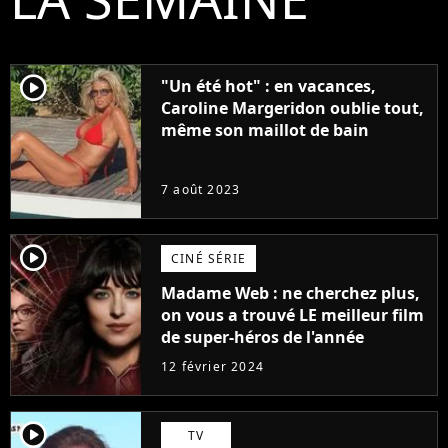
player2
"Un été hot" : en vacances,
Caroline Margeridon oublie tout,
même son maillot de bain
7 août 2023
player2
CINÉ SÉRIE
Madame Web : ne cherchez plus,
on vous a trouvé LE meilleur film
de super-héros de l'année
12 février 2024
player2
TV