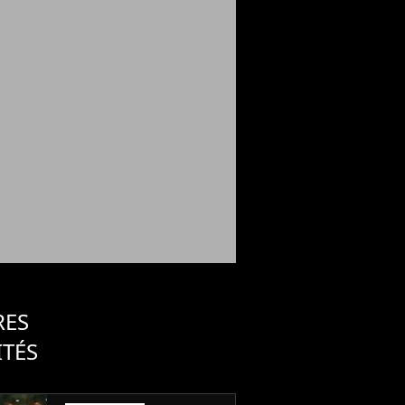
RES
ITÉS