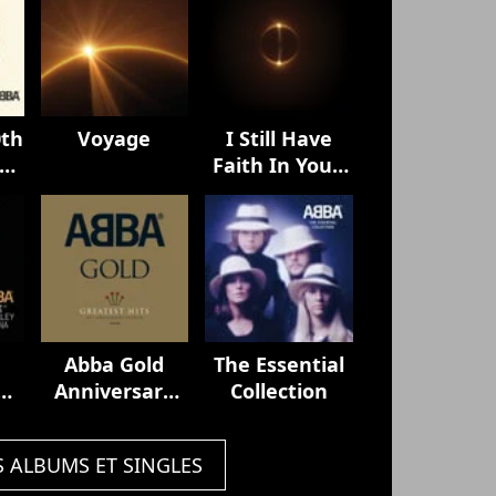
0th
Voyage
I Still Have
y
Faith In You /
Don't Shut Me
Down
Abba Gold
The Essential
Anniversary
Collection
Edition
S ALBUMS ET SINGLES