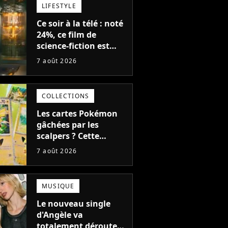
LIFESTYLE
Ce soir à la télé : noté
24%, ce film de
science-fiction est
complètement raté,
7 août 2026
mais il aurait pu être
encore pire à cause de
son acteur
COLLECTIONS
Les cartes Pokémon
gâchées par les
scalpers ? Cette
technique géniale
7 août 2026
d'un magasin pour
ruiner les revendeurs
MUSIQUE
Le nouveau single
d'Angèle va
totalement dérouter