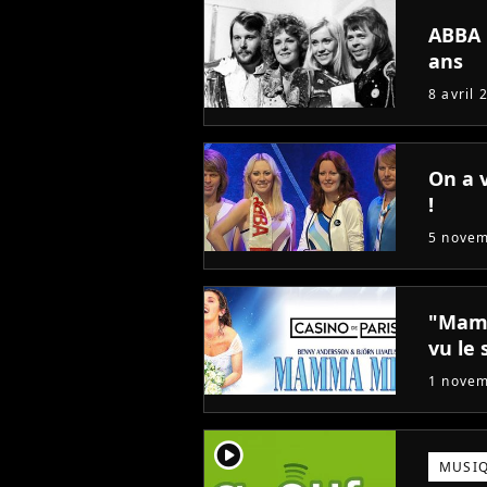
ABBA r
ans
8 avril 
On a 
!
5 nove
"Mamm
vu le 
1 nove
player2
MUSI