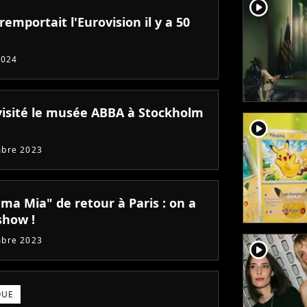
player2
emportait l'Eurovision il y a 50
2024
visité le musée ABBA à Stockholm
player2
mbre 2023
a Mia" de retour à Paris : on a
show !
mbre 2023
player2
QUE