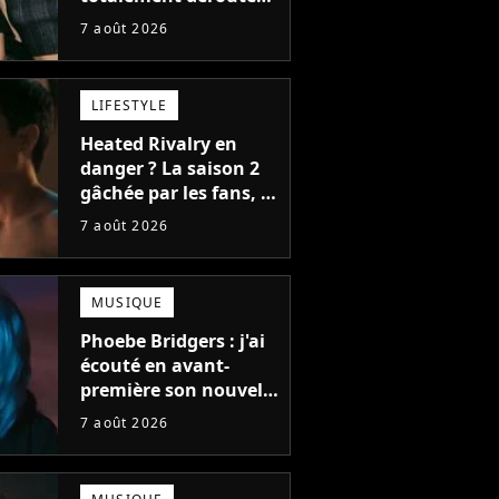
le public, et c'est une
7 août 2026
bonne chose
LIFESTYLE
Heated Rivalry en
danger ? La saison 2
gâchée par les fans, le
créateur pousse un
7 août 2026
coup de gueule
MUSIQUE
Phoebe Bridgers : j'ai
écouté en avant-
première son nouvel
album, c'est le bijou
7 août 2026
de la fin d'été