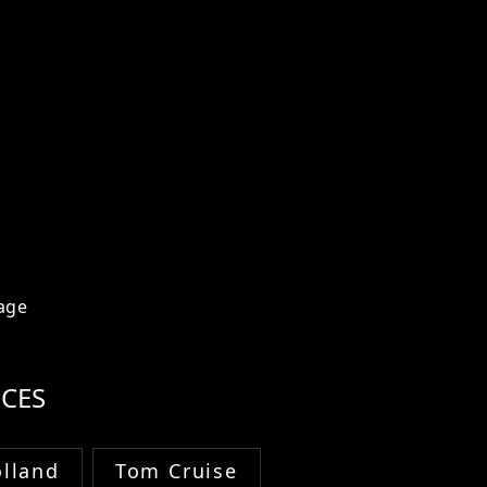
age
CES
lland
Tom Cruise