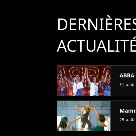
DERNIÈRE
ACTUALIT
ABBA 
31 août
Mamma
25 août