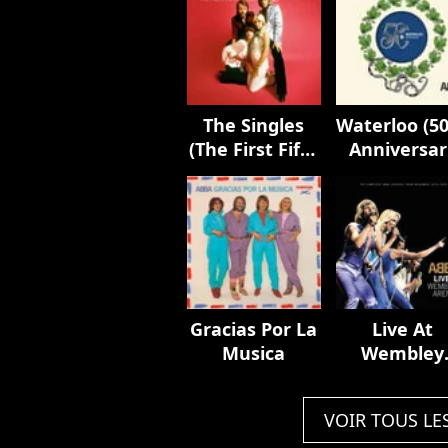
The Singles
Waterloo (5
(The First Fifty
Anniversar
Years)
Edition)
Gracias Por La
Live At
Musica
Wembley
Arena
VOIR TOUS LE