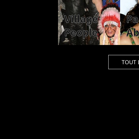
Village
Pa
People
Ab
TOUT 