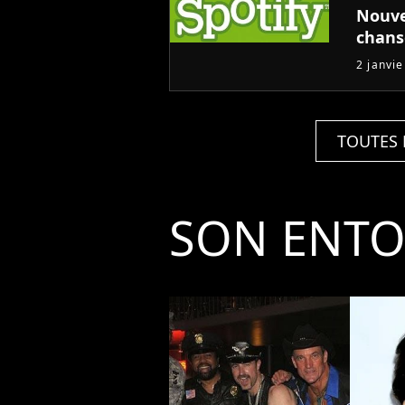
Nouve
chans
2 janvi
TOUTES 
SON ENT