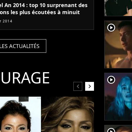
l An 2014 : top 10 surprenant des
ons les plus écoutées à minuit
er 2014
player2
LES ACTUALITÉS
OURAGE
player2
chevron_left
chevron_right
player2