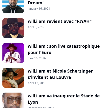
Dream"
January 16, 2021
will.i.am revient avec "FIYAH"
April 8, 2017
will.i.am : son live catastrophique
pour l'Euro
June 10, 2016
will.i.am et Nicole Scherzinger
s'invitent au Louvre
April 13, 2016
will.i.am va inaugurer le Stade de
Lyon
December 16, 2015