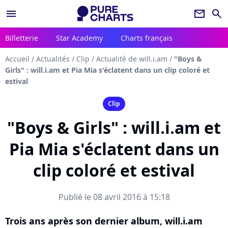
menu
newsletter
search
Billetterie
Star Academy
Charts français
Accueil
/
Actualités
/
Clip
/
Actualité de will.i.am
/
"Boys &
Girls" : will.i.am et Pia Mia s'éclatent dans un clip coloré et
estival
Clip
"Boys & Girls" : will.i.am et
Pia Mia s'éclatent dans un
clip coloré et estival
Publié le 08 avril 2016 à 15:18
Trois ans après son dernier album, will.i.am