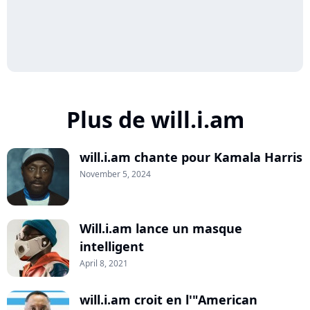
Plus de will.i.am
will.i.am chante pour Kamala Harris
November 5, 2024
Will.i.am lance un masque
intelligent
April 8, 2021
will.i.am croit en l'"American