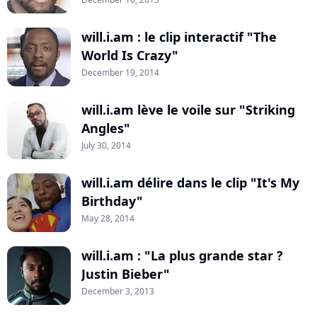
will.i.am : le clip interactif "The
World Is Crazy"
December 19, 2014
will.i.am lève le voile sur "Striking
Angles"
July 30, 2014
will.i.am délire dans le clip "It's My
Birthday"
May 28, 2014
will.i.am : "La plus grande star ?
Justin Bieber"
December 3, 2013