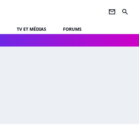
newsletter
search
TV ET MÉDIAS
FORUMS