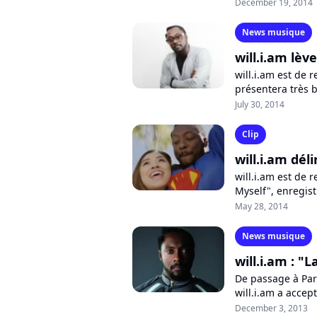
technologies. Déc
December 19, 2014
News musique
will.i.am lèv
will.i.am est de 
présentera très b
Angles", envelop
July 30, 2014
Clip
will.i.am dél
will.i.am est de r
Myself", enregist
Peas vient de dévo
May 28, 2014
News musique
will.i.am : "
De passage à Par
will.i.am a accep
leader des Black 
December 3, 2013