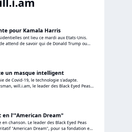
ll.i.am
ante pour Kamala Harris
sidentielles ont lieu ce mardi aux Etats-Unis.
de attend de savoir qui de Donald Trump ou
a le nouveau...
nce un masque intelligent
e de Covid-19, le technologie s'adapte.
sman, will.i.am, le leader des Black Eyed Peas,
permask, un...
oit en l'"American Dream"
ge en chanson. Le leader des Black Eyed Peas
caritatif "American Dream", pour sa fondation en