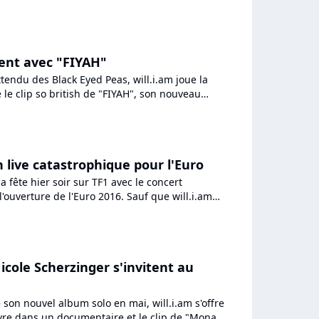
nts américains...
ient avec "FIYAH"
ttendu des Black Eyed Peas, will.i.am joue la
 le clip so british de "FIYAH", son nouveau
r sur Pure...
on live catastrophique pour l'Euro
a fête hier soir sur TF1 avec le concert
ouverture de l'Euro 2016. Sauf que will.i.am
udres des...
Nicole Scherzinger s'invitent au
e son nouvel album solo en mai, will.i.am s'offre
vre dans un documentaire et le clip de "Mona