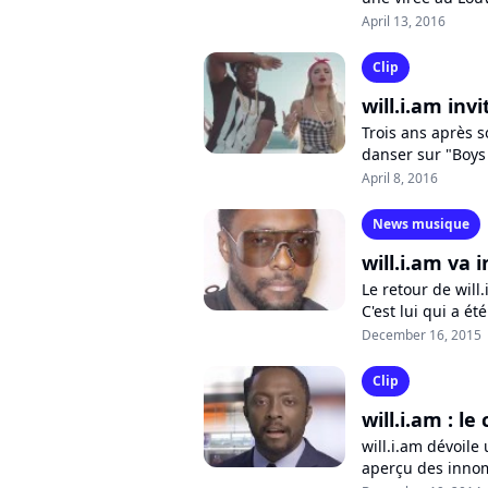
Lisa Smile". Pour 
April 13, 2016
Clip
will.i.am invi
Trois ans après s
danser sur "Boys 
Mia. Regardez le 
April 8, 2016
News musique
will.i.am va 
Le retour de will
C'est lui qui a é
lors d'un DJ set...
December 16, 2015
Clip
will.i.am : le
will.i.am dévoile 
aperçu des innomb