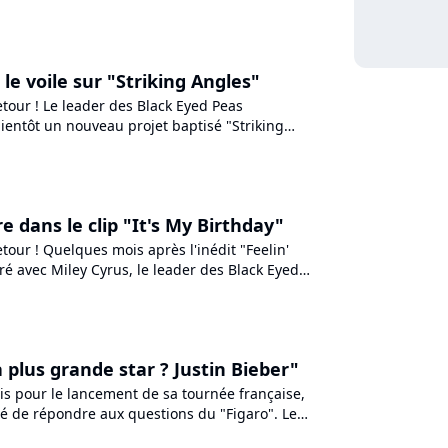
ouvrez...
e le voile sur "Striking Angles"
retour ! Le leader des Black Eyed Peas
ientôt un nouveau projet baptisé "Striking
pé de mystère. Un...
ire dans le clip "It's My Birthday"
etour ! Quelques mois après l'inédit "Feelin'
ré avec Miley Cyrus, le leader des Black Eyed
iler...
La plus grande star ? Justin Bieber"
is pour le lancement de sa tournée française,
té de répondre aux questions du "Figaro". Le
Eyed Peas...