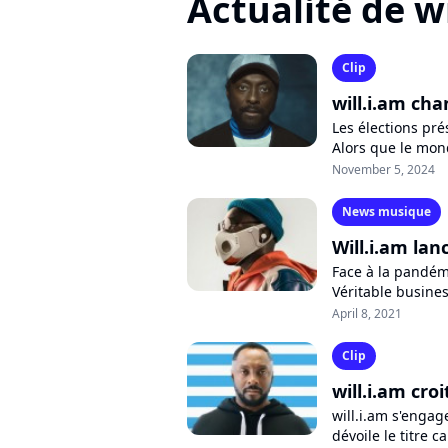
Actualité de wi
Clip
will.i.am ch
Les élections pré
Alors que le mon
Kamala Harris ser
November 5, 2024
News musique
Will.i.am la
Face à la pandémi
Véritable busines
vient de créer Xu
April 8, 2021
Clip
will.i.am cr
will.i.am s'enga
dévoile le titre 