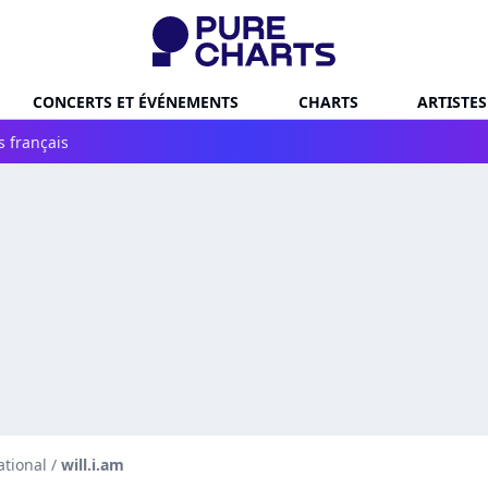
CONCERTS ET ÉVÉNEMENTS
CHARTS
ARTISTES
s français
ational
/
will.i.am