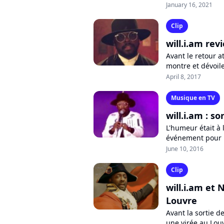
faveur des étudia
January 16, 2021
Clip
will.i.am rev
Avant le retour a
montre et dévoile
single. A découvri
April 8, 2017
Musique en TV
will.i.am : s
L'humeur était à l
événement pour l'
s'est attiré les fo
June 10, 2016
Clip
will.i.am et 
Louvre
Avant la sortie d
une virée au Lou