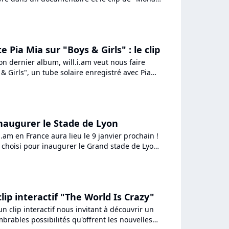
l'occasion,...
te Pia Mia sur "Boys & Girls" : le clip
on dernier album, will.i.am veut nous faire
& Girls", un tube solaire enregistré avec Pia
clip !
inaugurer le Stade de Lyon
.i.am en France aura lieu le 9 janvier prochain !
té choisi pour inaugurer le Grand stade de Lyon,
 clip interactif "The World Is Crazy"
un clip interactif nous invitant à découvrir un
rables possibilités qu'offrent les nouvelles