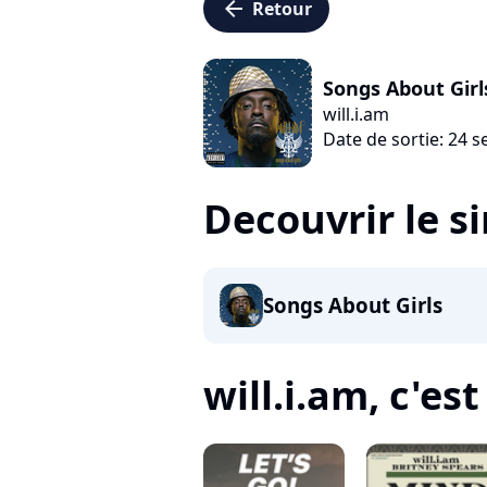
arrow_left
Retour
Songs About Girl
will.i.am
Date de sortie: 24 
Decouvrir le s
Songs About Girls
will.i.am, c'est