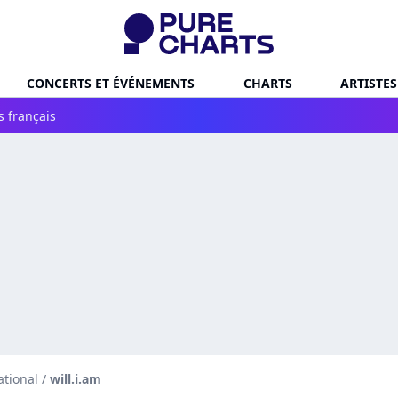
CONCERTS ET ÉVÉNEMENTS
CHARTS
ARTISTES
s français
ational
/
will.i.am