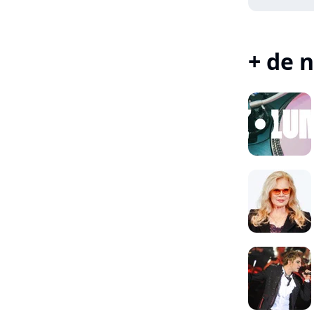
+ de n