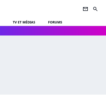
newsletter
search
TV ET MÉDIAS
FORUMS