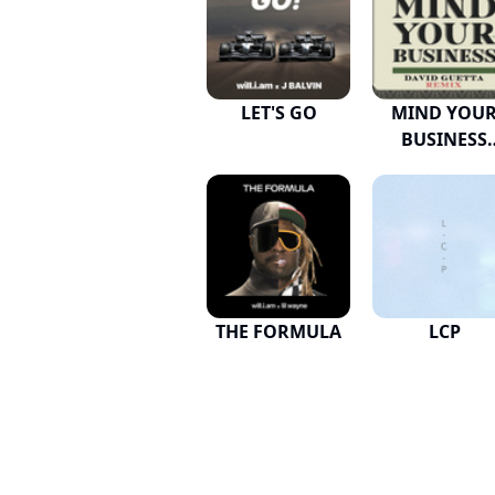
LET'S GO
MIND YOU
BUSINESS
(David Gue..
THE FORMULA
LCP