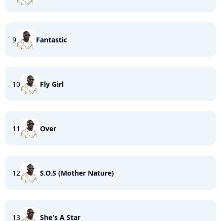
9
Fantastic
10
Fly Girl
11
Over
12
S.O.S (Mother Nature)
13
She's A Star