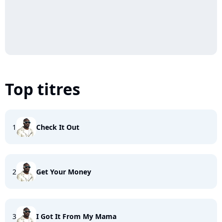
Top titres
1
Check It Out
2
Get Your Money
3
I Got It From My Mama