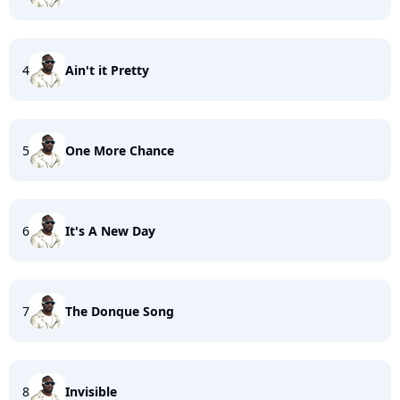
4
Ain't it Pretty
5
One More Chance
6
It's A New Day
7
The Donque Song
8
Invisible