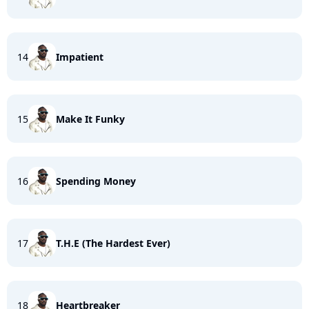
14
Impatient
15
Make It Funky
16
Spending Money
17
T.H.E (The Hardest Ever)
18
Heartbreaker