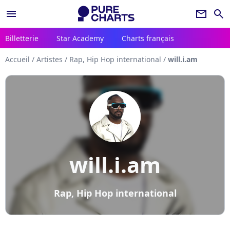
menu
newsletter
search
Billetterie
Star Academy
Charts français
Accueil
/
Artistes
/
Rap, Hip Hop international
/
will.i.am
will.i.am
Rap, Hip Hop international