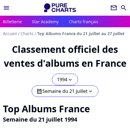
menu
newsletter
search
Billetterie
Star Academy
Charts français
Accueil
/
Charts
/
Top Albums France du 21 juillet au 27 juillet
Classement officiel des
ventes d'albums en France
1994
chevron_bot
Semaine du 21 juillet
calendar
chevron_bot
Top Albums France
Semaine du 21 juillet 1994