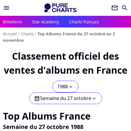
menu
newsletter
search
Billetterie
Star Academy
Charts français
Accueil
/
Charts
/
Top Albums France du 27 octobre au 2
novembre
Classement officiel des
ventes d'albums en France
1988
chevron_bot
Semaine du 27 octobre
calendar
chevron_bot
Top Albums France
Semaine du 27 octobre 1988