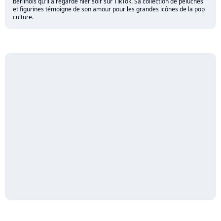
berlinois qu'il a regardé hier soir sur TikTok. Sa collection de peluches
et figurines témoigne de son amour pour les grandes icônes de la pop
culture.