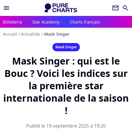
menu
newsletter
search
Billetterie
Star Academy
Charts français
Accueil
/
Actualités
/
Mask Singer
Mask Singer
Mask Singer : qui est le
Bouc ? Voici les indices sur
la première star
internationale de la saison
!
Publié le 19 septembre 2025 à 19:20