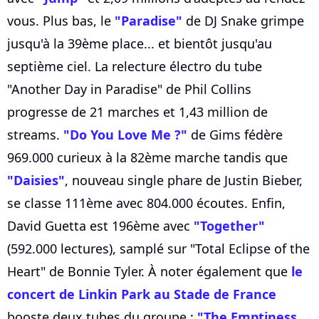
vous. Plus bas, le
"Paradise"
de DJ Snake grimpe
jusqu'à la 39ème place... et bientôt jusqu'au
septième ciel. La relecture électro du tube
"Another Day in Paradise" de Phil Collins
progresse de 21 marches et 1,43 million de
streams.
"Do You Love Me ?"
de Gims fédère
969.000 curieux à la 82ème marche tandis que
"Daisies"
, nouveau single phare de Justin Bieber,
se classe 111ème avec 804.000 écoutes. Enfin,
David Guetta est 196ème avec
"Together"
(592.000 lectures), samplé sur "Total Eclipse of the
Heart" de Bonnie Tyler. À noter également que
le
concert de Linkin Park au Stade de France
booste deux tubes du groupe :
"The Emptiness