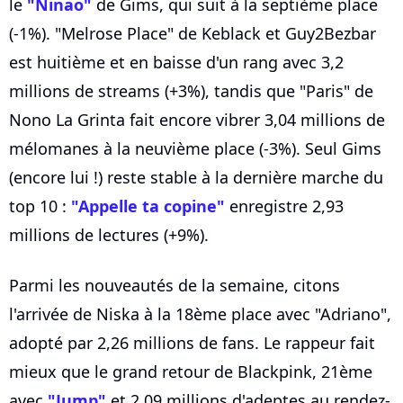
le
"Ninao"
de Gims, qui suit à la septième place
(-1%). "Melrose Place" de Keblack et Guy2Bezbar
est huitième et en baisse d'un rang avec 3,2
millions de streams (+3%), tandis que "Paris" de
Nono La Grinta fait encore vibrer 3,04 millions de
mélomanes à la neuvième place (-3%). Seul Gims
(encore lui !) reste stable à la dernière marche du
top 10 :
"Appelle ta copine"
enregistre 2,93
millions de lectures (+9%).
Parmi les nouveautés de la semaine, citons
l'arrivée de Niska à la 18ème place avec "Adriano",
adopté par 2,26 millions de fans. Le rappeur fait
mieux que le grand retour de Blackpink, 21ème
avec
"Jump"
et 2,09 millions d'adeptes au rendez-