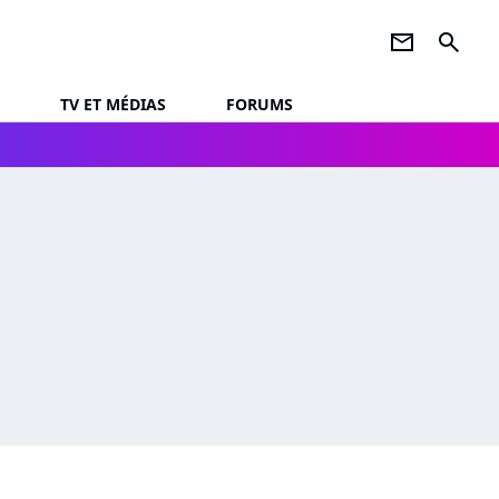
newsletter
search
TV ET MÉDIAS
FORUMS