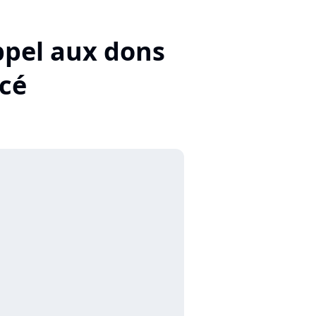
ppel aux dons
ncé