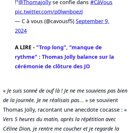
!"
@Thomajolly
se confie dans
#CàVous
pic.twitter.com/p0lwnboezJ
— C à vous (@cavousf5)
September 9,
2024
A LIRE -
"Trop long", "manque de
rythme" : Thomas Jolly balance sur la
cérémonie de clôture des JO
«
Je suis sonné de ouf là ! Je ne me souviens pas bien
de la journée. Je ne réalisais pas...
» se souvient
Thomas Jolly, racontant une anecdote cocasse : «
Vers 5 heures du matin, après la répétition avec
Céline Dion, je rentre me coucher et je regarde la