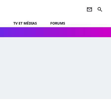
newsletter
search
TV ET MÉDIAS
FORUMS