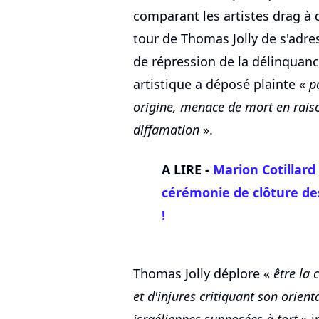
comparant les artistes drag à 
tour de Thomas Jolly de s'adres
de répression de la délinquanc
artistique a déposé plainte «
p
origine, menace de mort en raiso
diffamation
».
A LIRE -
Marion Cotillard
cérémonie de clôture des
!
Thomas Jolly déplore «
être la 
et d'injures critiquant son orient
israéliennes supposées à tort
» i