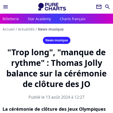
menu
newsletter
search
Billetterie
Star Academy
Charts français
Accueil
/
Actualités
/
News musique
News musique
"Trop long", "manque de
rythme" : Thomas Jolly
balance sur la cérémonie
de clôture des JO
Publié le 13 août 2024 à 12:27
La cérémonie de clôture des Jeux Olympiques