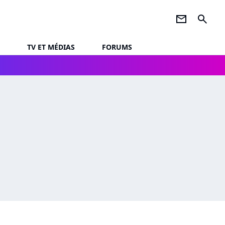
newsletter
search
TV ET MÉDIAS
FORUMS