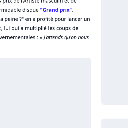
prix de l'Artiste masculin et de
ormidable disque
"Grand prix"
.
a peine ?" en a profité pour lancer un
lui qui a multiplié les coups de
vernementales : «
J'attends qu'on nous
.