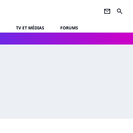
newsletter
search
TV ET MÉDIAS
FORUMS