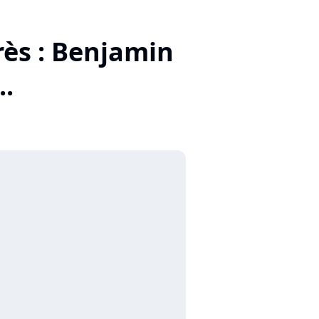
rès : Benjamin
..