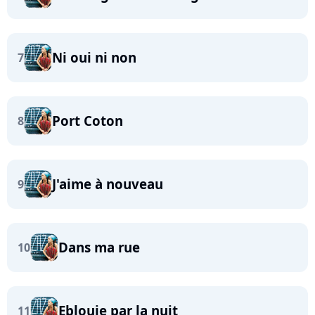
Ni oui ni non
7
Port Coton
8
J'aime à nouveau
9
Dans ma rue
10
Eblouie par la nuit
11