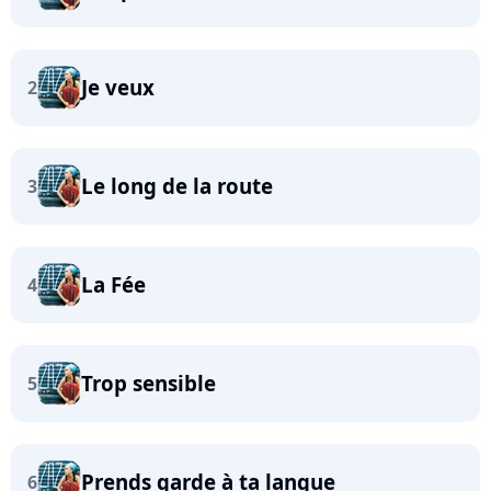
Je veux
2
Le long de la route
3
La Fée
4
Trop sensible
5
Prends garde à ta langue
6