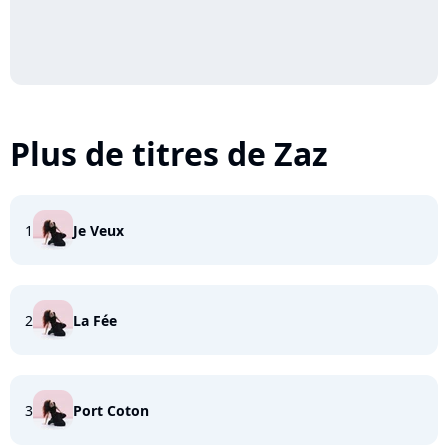
Plus de titres de Zaz
1
Je Veux
2
La Fée
3
Port Coton