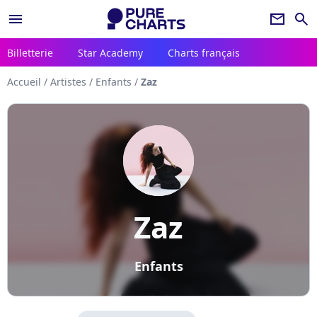
menu
newsletter
search
Billetterie
Star Academy
Charts français
Accueil
/
Artistes
/
Enfants
/
Zaz
Zaz
Enfants